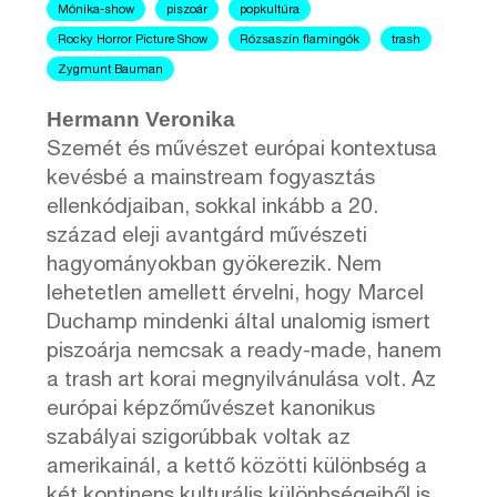
Mónika-show
piszoár
popkultúra
Rocky Horror Picture Show
Rózsaszín flamingók
trash
Zygmunt Bauman
Hermann Veronika
Szemét és művészet európai kontextusa
kevésbé a mainstream fogyasztás
ellenkódjaiban, sokkal inkább a 20.
század eleji avantgárd művészeti
hagyományokban gyökerezik. Nem
lehetetlen amellett érvelni, hogy Marcel
Duchamp mindenki által unalomig ismert
piszoárja nemcsak a ready-made, hanem
a trash art korai megnyilvánulása volt. Az
európai képzőművészet kanonikus
szabályai szigorúbbak voltak az
amerikainál, a kettő közötti különbség a
két kontinens kulturális különbségeiből is