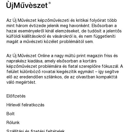
Az Új Művészet képzőművészeti és kritikai folyóirat több
mint három évtizede jelenik meg havonként. Elsősorban a
hazai eseményekről kínál elemzéseket, de tudósít a jelentős
külföldi kiállításokról és vásárokról is, és nem függetleníti
magát a művészeti közélet problémáitól sem.
Az Új Művészet Online a nagy múltú print magazin friss és
naprakész kiadása, amely elsősorban a kortárs
képzőművészet problémáira és fiatal szereplőire fókuszál. A
felület különböző rovatai kiegészítik egymást – így segítve
elő az eredendően szilánkos, de az olvastban kompakttá
váló megértést.
Előfizetés
Hírlevél feliratkozás
Bolt
Rólunk
Szállítási és fizetési feltételek