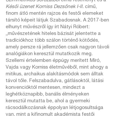
Szimmetrikus sorozatból
című festményt és a
Késői üzenet Korniss Dezsőnek I-II.
című,
finom átló mentén rajzos és festői elemeket
társító képeit látjuk Szabadosnak. A 2017-ben
elhunyt művészről így írt Nátyi Róbert:
„művészetének hiteles bázisát jelentette a
tradíciókhoz több szálon történő kötődés,
amely persze rá jellemzően csak nagyon távoli
analógiákon keresztül mutatkozik meg.
Szellemi értelemben éppúgy merített Míró,
Vajda vagy Korniss életművéből, mint ahogy a
mitikus, archaikus alakításmódok sem álltak
távol tőle. Felszabadulva, gátlásoktól, látási
konvencióktól mentesen, mindezt a
leghétköznapibb, banális élményeken
keresztül mutatta be, ahol a gyermeki
rácsodálkozásnak éppolyan létjogosultsága
van, mint a kifinomult akadémista festői