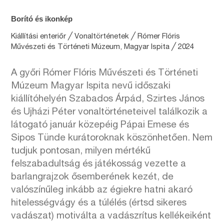
Borító és ikonkép
Kiállítási enteriőr ╱ Vonaltörténetek ╱ Rómer Flóris
Művészeti és Történeti Múzeum, Magyar Ispita ╱ 2024
A győri Rómer Flóris Művészeti és Történeti
Múzeum Magyar Ispita nevű időszaki
kiállítóhelyén Szabados Árpád, Szirtes János
és Ujházi Péter vonaltörténeteivel találkozik a
látogató január közepéig Pápai Emese és
Sipos Tünde kurátoroknak köszönhetően. Nem
tudjuk pontosan, milyen mértékű
felszabadultság és játékosság vezette a
barlangrajzok ősemberének kezét, de
valószínűleg inkább az égiekre hatni akaró
hitelességvágy és a túlélés (értsd sikeres
vadászat) motiválta a vadászrítus kellékeiként