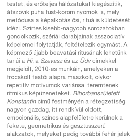
testet, és erőteljes hálózatukat kiegészítik,
átszövik puha füst-korom nyomok is, mely
metódusa a képalkotás ősi, rituális küldetését
idézi. Szirtes kisebb-nagyobb sorozatokban
gondolkozik, szériái darabjainak asszociatív
képelemei folytatják, feltételezik egymást. A
képmező újabb beavatási rítusának lehetünk
tanúi a
Hi
, a
Szevasz
és az
Üdv
címekkel
megjelölt, 2010-es munkáin, amelyeken a
fröcskölt festői alapra maszkolt, olykor
repetitív motívumok variánsai teremtenek
ritmikus képüzeneteket.
Bíborbanszületett
Konstantin
című festményén a rétegzettség
nagyon gazdag, itt rendkívül oldott,
emocionális, színes alapfelületre kerülnek a
fekete, geometrikus és gesztusszerű
alakzatok, melyeket pedig további fehér jelek