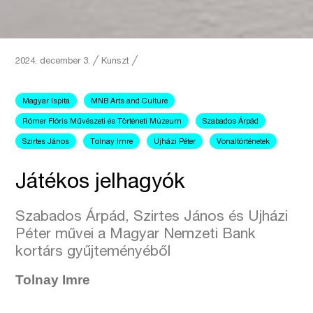
2024. december 3.
╱
Kunszt ╱
Magyar Ispita
MNB Arts and Culture
Rómer Flóris Művészeti és Történeti Múzeum
Szabados Árpád
Szirtes János
Tolnay Imre
Ujházi Péter
Vonaltörténetek
Játékos jelhagyók
Szabados Árpád, Szirtes János és Ujházi
Péter művei a Magyar Nemzeti Bank
kortárs gyűjteményéből
Tolnay Imre