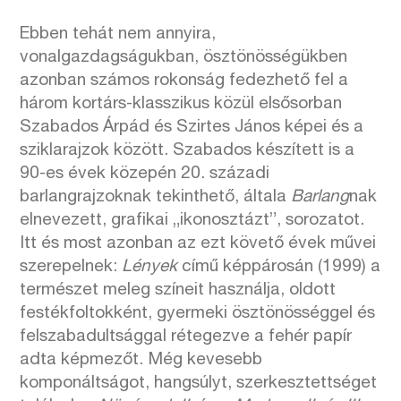
Ebben tehát nem annyira,
vonalgazdagságukban, ösztönösségükben
azonban számos rokonság fedezhető fel a
három kortárs-klasszikus közül elsősorban
Szabados Árpád és Szirtes János képei és a
sziklarajzok között. Szabados készített is a
90-es évek közepén 20. századi
barlangrajzoknak tekinthető, általa
Barlang
nak
elnevezett, grafikai „ikonosztázt”, sorozatot.
Itt és most azonban az ezt követő évek művei
szerepelnek:
Lények
című képpárosán (1999) a
természet meleg színeit használja, oldott
festékfoltokként, gyermeki ösztönösséggel és
felszabadultsággal rétegezve a fehér papír
adta képmezőt. Még kevesebb
komponáltságot, hangsúlyt, szerkesztettséget