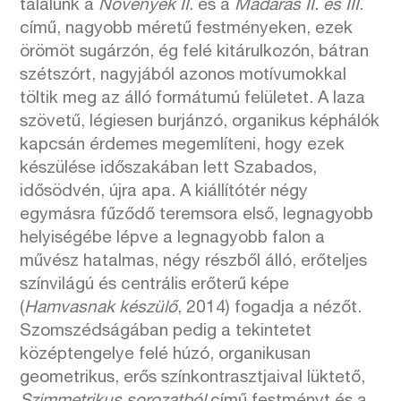
találunk a
Növények II
. és a
Madaras II. és III
.
című, nagyobb méretű festményeken, ezek
örömöt sugárzón, ég felé kitárulkozón, bátran
szétszórt, nagyjából azonos motívumokkal
töltik meg az álló formátumú felületet. A laza
szövetű, légiesen burjánzó, organikus képhálók
kapcsán érdemes megemlíteni, hogy ezek
készülése időszakában lett Szabados,
idősödvén, újra apa. A kiállítótér négy
egymásra fűződő teremsora első, legnagyobb
helyiségébe lépve a legnagyobb falon a
művész hatalmas, négy részből álló, erőteljes
színvilágú és centrális erőterű képe
(
Hamvasnak készülő
, 2014) fogadja a nézőt.
Szomszédságában pedig a tekintetet
középtengelye felé húzó, organikusan
geometrikus, erős színkontrasztjaival lüktető,