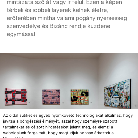
mintázata sző át vagy ír felül. Ezen a képen
térbeli és időbeli layerek kelnek életre,
erőterében mintha valami pogány nyersesség
szenvedélye és Bizánc rendje küzdene
egymással.
Az oldal sütiket és egyéb nyomkövető technológiákat alkalmaz, hogy
javítsa a böngészési élményét, azzal hogy személyre szabott
tartalmakat és célzott hirdetéseket jelenít meg, és elemzi a
weboldalunk forgalmát, hogy megtudjuk honnan érkeztek a