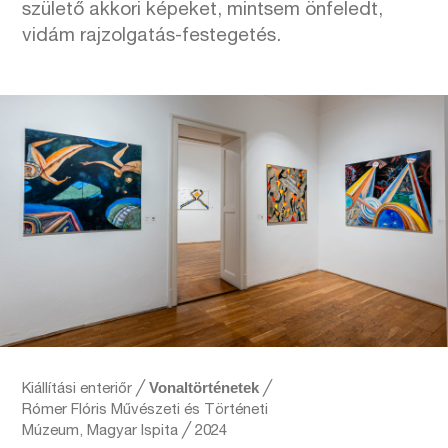
születő akkori képeket, mintsem önfeledt,
vidám rajzolgatás-festegetés.
Vonaltörténetek
Kiállítási enteriőr ╱
╱
Rómer Flóris Művészeti és Történeti
Múzeum, Magyar Ispita ╱ 2024