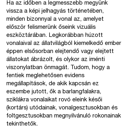
Ha az időben a legmesszebb megyünk
vissza a képi jelhagyás történetében,
minden bizonnyal a vonal az, amelyet
először felismerünk őseink vizuális
eszköztárában. Legkorábban húzott
vonalaival az állatvilágból kiemelkedő ember
éppen elsősorban elejtendő vagy elejtett
állatokat ábrázolt, és olykor az iménti
viszonylatban önmagát. Tudom, hogy a
fentiek meglehetősen evidens
megállapítások, de akik kapcsán ez
eszembe jutott, ők a barlangfalakra,
sziklákra vonalaikat rovó eleink késői
(kortárs) utódainak, vonalgesztusokban és
foltgesztusokban megnyilvánuló rokonainak
tekinthetők.