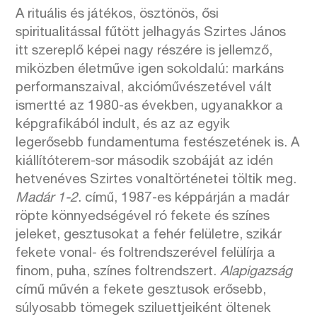
A rituális és játékos, ösztönös, ősi
spiritualitással fűtött jelhagyás Szirtes János
itt szereplő képei nagy részére is jellemző,
miközben életműve igen sokoldalú: markáns
performanszaival, akcióművészetével vált
ismertté az 1980-as években, ugyanakkor a
képgrafikából indult, és az az egyik
legerősebb fundamentuma festészetének is. A
kiállítóterem-sor második szobáját az idén
hetvenéves Szirtes vonaltörténetei töltik meg.
Madár 1-2
. című, 1987-es képpárján a madár
röpte könnyedségével ró fekete és színes
jeleket, gesztusokat a fehér felületre, szikár
fekete vonal- és foltrendszerével felülírja a
finom, puha, színes foltrendszert.
Alapigazság
című művén a fekete gesztusok erősebb,
súlyosabb tömegek sziluettjeiként öltenek