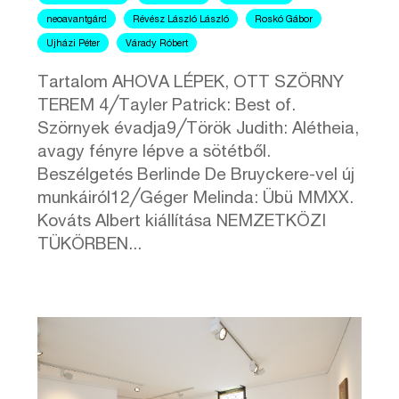
neoavantgárd
Révész László László
Roskó Gábor
Ujházi Péter
Várady Róbert
Tartalom AHOVA LÉPEK, OTT SZÖRNY
TEREM 4╱Tayler Patrick: Best of.
Szörnyek évadja9╱Török Judith: Alétheia,
avagy fényre lépve a sötétből.
Beszélgetés Berlinde De Bruyckere-vel új
munkáiról12╱Géger Melinda: Übü MMXX.
Kováts Albert kiállítása NEMZETKÖZI
TÜKÖRBEN...