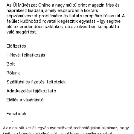
Az Új Művészet Online a nagy múltú print magazin friss és
naprakész kiadása, amely elsősorban a kortárs
képzőművészet problémáira és fiatal szereplőire fókuszál. A
felület különböző rovatai kiegészítik egymást – így segítve
elő az eredendően szilánkos, de az olvastban kompakttá
váló megértést.
Előfizetés
Hírlevél feliratkozás
Bolt
Rólunk
Szállítási és fizetési feltételek
Adatkezelési tájékoztató
Elállás a vásárlástól
Facebook
Instagram
Az oldal sütiket és egyéb nyomkövető technológiákat alkalmaz, hogy
Issue
javítsa a böngészési élményét, azzal hogy személyre szabott