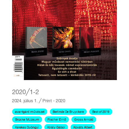
2020╱1-2
2024. július 1.
╱
Print - 2020
avantgárd művészet
Berlinde De Bruyckere
Best of 2019
Brücke Múzeum
Fischer Ernő
Gross Arnold
Kerekes Gyöngyi
Király Gábor
Kováts Albert