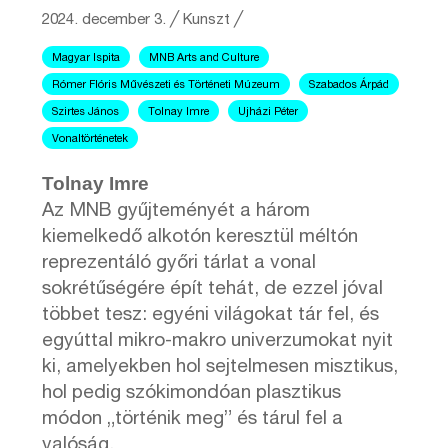
2024. december 3.
╱
Kunszt ╱
Magyar Ispita
MNB Arts and Culture
Rómer Flóris Művészeti és Történeti Múzeum
Szabados Árpád
Szirtes János
Tolnay Imre
Ujházi Péter
Vonaltörténetek
Tolnay Imre
Az MNB gyűjteményét a három
kiemelkedő alkotón keresztül méltón
reprezentáló győri tárlat a vonal
sokrétűségére épít tehát, de ezzel jóval
többet tesz: egyéni világokat tár fel, és
egyúttal mikro-makro univerzumokat nyit
ki, amelyekben hol sejtelmesen misztikus,
hol pedig szókimondóan plasztikus
módon „történik meg” és tárul fel a
valóság.