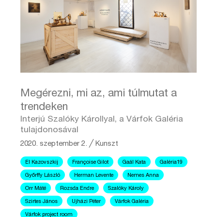
Megérezni, mi az, ami túlmutat a
trendeken
Interjú Szalóky Károllyal, a Várfok Galéria
tulajdonosával
2020. szeptember 2.
╱
Kunszt
El Kazovszkij
Françoise Gilot
Gaál Kata
Galéria19
Győrffy László
Herman Levente
Nemes Anna
Orr Máté
Rozsda Endre
Szalóky Károly
Szirtes János
Ujházi Péter
Várfok Galéria
Várfok project room