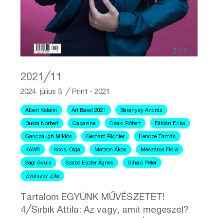
2021╱11
2024. július 3.
╱
Print - 2021
Albert Katalin
Art Basel 2021
Baranyay András
Bukta Norbert
Capazine
Csáki Róbert
Fábián Erika
Ganczaugh Miklós
Gerhard Richter
Hencze Tamás
KAWS
Kocsi Olga
Matzon Ákos
Mészáros Flóra
Sági Gyula
Szabó Eszter Ágnes
Ujházi Péter
Zvolszky Zita
Tartalom EGYÜNK MŰVÉSZETET!
4╱Sirbik Attila: Az vagy, amit megeszel?