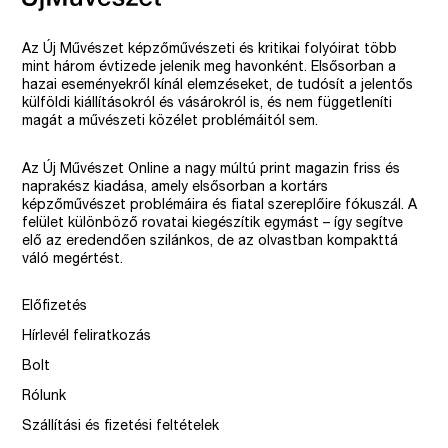
Az Új Művészet képzőművészeti és kritikai folyóirat több
mint három évtizede jelenik meg havonként. Elsősorban a
hazai eseményekről kínál elemzéseket, de tudósít a jelentős
külföldi kiállításokról és vásárokról is, és nem függetleníti
magát a művészeti közélet problémáitól sem.
Az Új Művészet Online a nagy múltú print magazin friss és
naprakész kiadása, amely elsősorban a kortárs
képzőművészet problémáira és fiatal szereplőire fókuszál. A
felület különböző rovatai kiegészítik egymást – így segítve
elő az eredendően szilánkos, de az olvastban kompakttá
váló megértést.
Előfizetés
Hírlevél feliratkozás
Bolt
Rólunk
Szállítási és fizetési feltételek