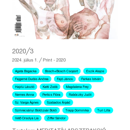
2020╱3
2024. július 1.
╱
Print - 2020
Agata Bogacka
Bosch+Bosch Csoport
Eszik Alajos
Fajgerné Dudás Andrea
Fajó János
Farkas István
Hajdú László
Katti Zoób
Magdalena Frey
Nemes Anna
Pertics Flóra
Rabóczky Judit
Sz. Varga Ágnes
Szabados Árpád
Szmrecsányi Boldizsár Boldi
Trapp Dominika
Turi Lilla
Vető Orsolya Lia
Ziffer Sándor