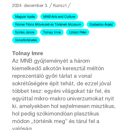
2024. december 3.
╱
Kunszt ╱
Magyar Ispita
MNB Arts and Culture
Rómer Flóris Művészeti és Történeti Múzeum
Szabados Árpád
Szirtes János
Tolnay Imre
Ujházi Péter
Vonaltörténetek
Tolnay Imre
Az MNB gyűjteményét a három
kiemelkedő alkotón keresztül méltón
reprezentáló győri tárlat a vonal
sokrétűségére épít tehát, de ezzel jóval
többet tesz: egyéni világokat tár fel, és
egyúttal mikro-makro univerzumokat nyit
ki, amelyekben hol sejtelmesen misztikus,
hol pedig szókimondóan plasztikus
módon „történik meg” és tárul fel a
valóság.