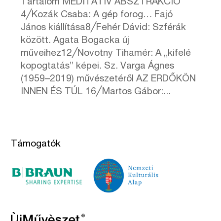
Tartalom MEDITATÍV ABSZTRAKCIÓ
4╱Kozák Csaba: A gép forog… Fajó
János kiállítása8╱Fehér Dávid: Szférák
között. Agata Bogacka új
műveihez12╱Novotny Tihamér: A „kifelé
kopogtatás” képei. Sz. Varga Ágnes
(1959–2019) művészetéről AZ ERDŐKÖN
INNEN ÉS TÚL 16╱Martos Gábor:...
Támogatók