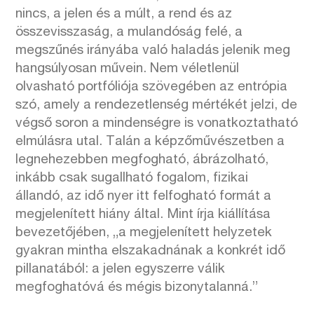
nincs, a jelen és a múlt, a rend és az
összevisszaság, a mulandóság felé, a
megszűnés irányába való haladás jelenik meg
hangsúlyosan művein. Nem véletlenül
olvasható portfóliója szövegében az entrópia
szó, amely a rendezetlenség mértékét jelzi, de
végső soron a mindenségre is vonatkoztatható
elmúlásra utal. Talán a képzőművészetben a
legnehezebben megfogható, ábrázolható,
inkább csak sugallható fogalom, fizikai
állandó, az idő nyer itt felfogható formát a
megjelenített hiány által. Mint írja kiállítása
bevezetőjében, „a megjelenített helyzetek
gyakran mintha elszakadnának a konkrét idő
pillanatából: a jelen egyszerre válik
megfoghatóvá és mégis bizonytalanná.”