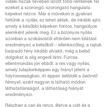
vidéki házak tévében látott fotói rémlenek fel
ezeket a szorongó, szorongató hangulatú
képeket nézve. Már e műveken is gyakran
feltűnik a
nyílás,
ez lehet ablak, de inkább ajtó,
amely a későbbi képeken fontos, hangsúlyos
elemként jelenik meg. Ez a bizonyos nyílás
azonban a szokásostól eltérően nem kilátást
eredményez a belsőből – ellenkezőleg, a rajtuk
beáradó fény inkább elvakít, még a belső
dolgokat is alig engedi látni. Furcsa
ellentmondás jön ebből: a rés vagy nyílás,
amely tulajdonképpen egy hiányt jelent a
folytonosságban, itt éppen
telítődik
a
beömlő
fénnyel, ezért nagyon is látható módon
láthatatlanságot, a láthatóság hiányát
eredményezi.
Részben a van és nincs, illetve a volt és a