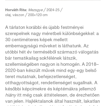
Horváth Rita:
Mezsgye
╱ 2024-25 ╱
olaj, vászon ╱ 200×120 cm
A tárlaton korábbi és újabb festményei
szerepelnek nagy méretbeli különbségekkel: a
30 centiméteres képek mellett
embernagyságú műveket is láthatunk. Az
utóbbi hét év terméséből származó válogatás
bár tematikailag sokfélének látszik,
szellemiségében nagyon is homogén. A 2018–
2020-ban készült művek mind egy-egy belső
teret mutatnak, befejezetlenséget,
otthagyottságot, rendetlenséget sugallnak. A
későbbi képcímekre és képtémákra jellemző
hiány
itt még csak áttételesen, de érezhetően
van jelen. Hajléktalanok által használt, lakatlan