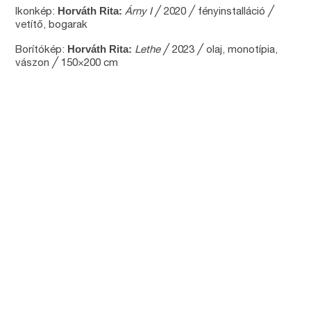
Horváth Rita:
Ikonkép:
Árny I
╱ 2020 ╱ fényinstalláció ╱
vetítő, bogarak
Horváth Rita:
Borítókép:
Lethe
╱ 2023 ╱ olaj, monotípia,
vászon ╱ 150×200 cm