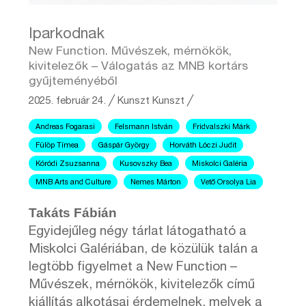
Iparkodnak
New Function. Művészek, mérnökök,
kivitelezők – Válogatás az MNB kortárs
gyűjteményéből
2025. február 24.
╱
Kunszt
Kunszt ╱
Andreas Fogarasi
Felsmann István
Fridvalszki Márk
Fülöp Tímea
Gáspár György
Horváth Lóczi Judit
Kóródi Zsuzsanna
Kusovszky Bea
Miskolci Galéria
MNB Arts and Culture
Nemes Márton
Vető Orsolya Lia
Takáts Fábián
Egyidejűleg négy tárlat látogatható a
Miskolci Galériában, de közülük talán a
legtöbb figyelmet a New Function –
Művészek, mérnökök, kivitelezők című
kiállítás alkotásai érdemelnek, melyek a