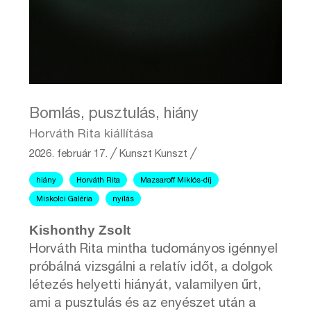
Bomlás, pusztulás, hiány
Horváth Rita kiállítása
2026. február 17.
╱
Kunszt
Kunszt ╱
hiány
Horváth Rita
Mazsaroff Miklós-díj
Miskolci Galéria
nyílás
Kishonthy Zsolt
Horváth Rita mintha tudományos igénnyel
próbálná vizsgálni a relatív időt, a dolgok
létezés helyetti hiányát, valamilyen űrt,
ami a pusztulás és az enyészet után a