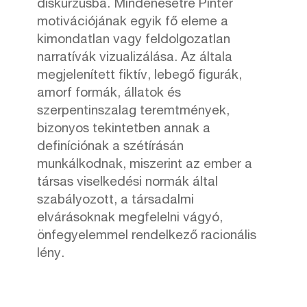
diskurzusba. Mindenesetre Pintér
motivációjának egyik fő eleme a
kimondatlan vagy feldolgozatlan
narratívák vizualizálása. Az általa
megjelenített fiktív, lebegő figurák,
amorf formák, állatok és
szerpentinszalag teremtmények,
bizonyos tekintetben annak a
definíciónak a szétírásán
munkálkodnak, miszerint az ember a
társas viselkedési normák által
szabályozott, a társadalmi
elvárásoknak megfelelni vágyó,
önfegyelemmel rendelkező racionális
lény.