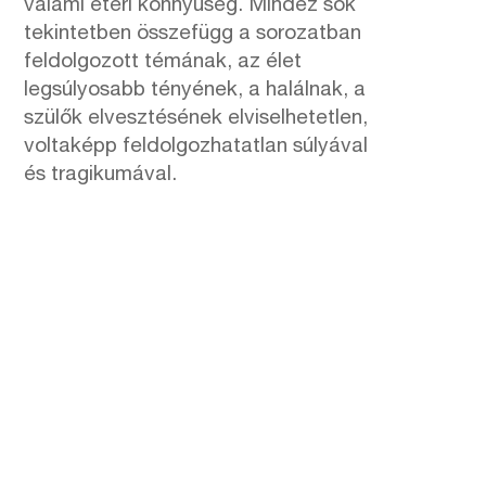
valami éteri könnyűség. Mindez sok
tekintetben összefügg a sorozatban
feldolgozott témának, az élet
legsúlyosabb tényének, a halálnak, a
szülők elvesztésének elviselhetetlen,
voltaképp feldolgozhatatlan súlyával
és tragikumával.