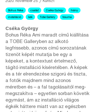
2020. november 25.
╱
Kunszt
Bohus Réka
család
Cséka György
hiány
installáció
kék
Tobe Gallery
trauma
Cséka György
Bohus Réka Ami maradt című kiállítása
a TOBE Galleryben az alkotó
legfrissebb, azonos című sorozatának
tizenöt képét mutatja be egy a
képeket, a kontextust értelmező,
tágító installáció kíséretében. A képek
és a tér elrendezése szigorú és tiszta,
a fotók majdnem mind azonos
méretben és – a fal tagolásaitól meg-
megszakítva – egyetlen sorban követik
egymást, ám az installáció világos
égkék háttere miatt van az egészben