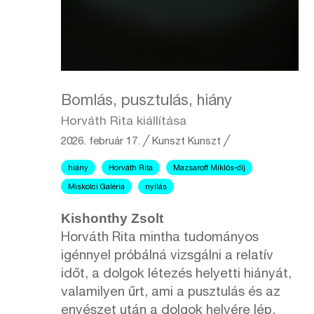
Bomlás, pusztulás, hiány
Horváth Rita kiállítása
2026. február 17.
╱
Kunszt
Kunszt ╱
hiány
Horváth Rita
Mazsaroff Miklós-díj
Miskolci Galéria
nyílás
Kishonthy Zsolt
Horváth Rita mintha tudományos
igénnyel próbálná vizsgálni a relatív
időt, a dolgok létezés helyetti hiányát,
valamilyen űrt, ami a pusztulás és az
enyészet után a dolgok helyére lép.