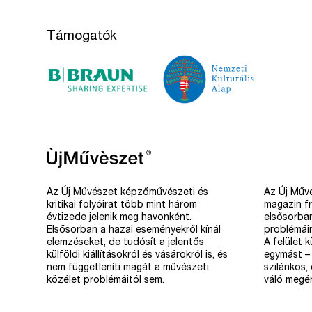
Támogatók
Az Új Művészet képzőművészeti és
Az Új Művé
kritikai folyóirat több mint három
magazin fr
évtizede jelenik meg havonként.
elsősorba
Elsősorban a hazai eseményekről kínál
problémáir
elemzéseket, de tudósít a jelentős
A felület 
külföldi kiállításokról és vásárokról is, és
egymást – 
nem függetleníti magát a művészeti
szilánkos,
közélet problémáitól sem.
váló megér