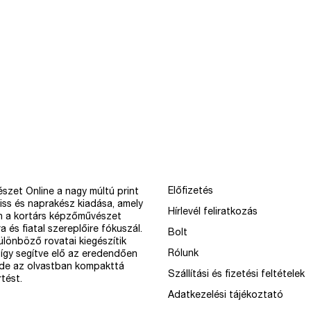
Előfizetés
szet Online a nagy múltú print
iss és naprakész kiadása, amely
Hírlevél feliratkozás
n a kortárs képzőművészet
a és fiatal szereplőire fókuszál.
Bolt
különböző rovatai kiegészítik
Rólunk
így segítve elő az eredendően
 de az olvastban kompakttá
Szállítási és fizetési feltételek
tést.
Adatkezelési tájékoztató