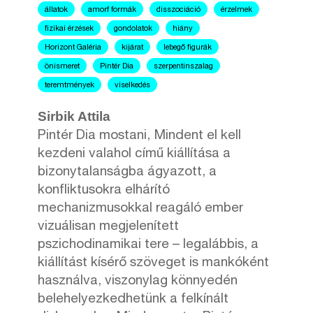
állatok
amorf formák
disszociáció
érzelmek
fizikai érzések
gondolatok
hiány
Horizont Galéria
kijárat
lebegő figurák
önismeret
Pintér Dia
szerpentinszalag
teremtmények
viselkedés
Sirbik Attila
Pintér Dia mostani, Mindent el kell
kezdeni valahol című kiállítása a
bizonytalanságba ágyazott, a
konfliktusokra elhárító
mechanizmusokkal reagáló ember
vizuálisan megjelenített
pszichodinamikai tere – legalábbis, a
kiállítást kísérő szöveget is mankóként
használva, viszonylag könnyedén
belehelyezkedhetünk a felkínált