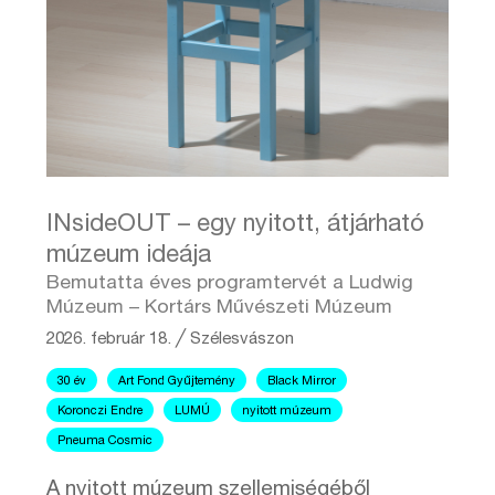
INsideOUT – egy nyitott, átjárható
múzeum ideája
Bemutatta éves programtervét a Ludwig
Múzeum – Kortárs Művészeti Múzeum
2026. február 18.
╱
Szélesvászon
30 év
Art Fond Gyűjtemény
Black Mirror
Koronczi Endre
LUMÚ
nyitott múzeum
Pneuma Cosmic
A nyitott múzeum szellemiségéből