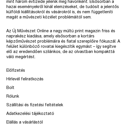
mint három évtizede jelenik meg havonként. Elsősorban a
hazai eseményekről kínál elemzéseket, de tudósít a jelentős
külföldi kiállításokról és vásárokról is, és nem függetleníti
magát a művészeti közélet problémáitól sem.
Az Új Művészet Online a nagy múltú print magazin friss és
naprakész kiadása, amely elsősorban a kortárs
képzőművészet problémáira és fiatal szereplőire fókuszál. A
felület különböző rovatai kiegészítik egymást – így segítve
elő az eredendően szilánkos, de az olvastban kompakttá
váló megértést.
Előfizetés
Hírlevél feliratkozás
Bolt
Rólunk
Szállítási és fizetési feltételek
Adatkezelési tájékoztató
Elállás a vásárlástól