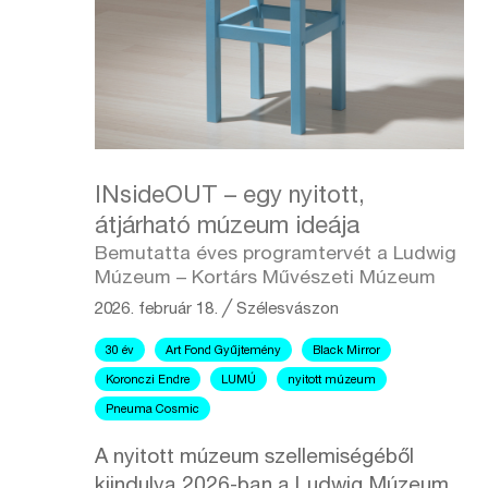
INsideOUT – egy nyitott,
átjárható múzeum ideája
Bemutatta éves programtervét a Ludwig
Múzeum – Kortárs Művészeti Múzeum
2026. február 18.
╱
Szélesvászon
30 év
Art Fond Gyűjtemény
Black Mirror
Koronczi Endre
LUMÚ
nyitott múzeum
Pneuma Cosmic
A nyitott múzeum szellemiségéből
kiindulva 2026-ban a Ludwig Múzeum