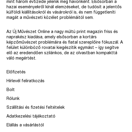
mint három évtizede jelenik meg havonként. Elsősorban a
hazai eseményekről kínál elemzéseket, de tudósít a jelentős
külföldi kiállításokról és vásárokról is, és nem függetleníti
magát a művészeti közélet problémáitól sem.
Az Új Művészet Online a nagy múltú print magazin friss és
naprakész kiadása, amely elsősorban a kortárs
képzőművészet problémáira és fiatal szereplőire fókuszál. A
felület különböző rovatai kiegészítik egymást – így segítve
elő az eredendően szilánkos, de az olvastban kompakttá
váló megértést.
Előfizetés
Hírlevél feliratkozás
Bolt
Rólunk
Szállítási és fizetési feltételek
Adatkezelési tájékoztató
Elállás a vásárlástól