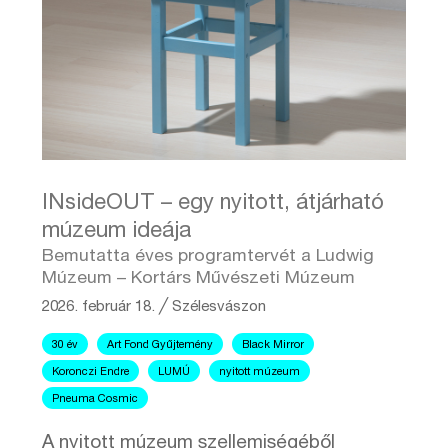
INsideOUT – egy nyitott, átjárható
múzeum ideája
Bemutatta éves programtervét a Ludwig
Múzeum – Kortárs Művészeti Múzeum
2026. február 18.
╱
Szélesvászon
30 év
Art Fond Gyűjtemény
Black Mirror
Koronczi Endre
LUMÚ
nyitott múzeum
Pneuma Cosmic
A nyitott múzeum szellemiségéből