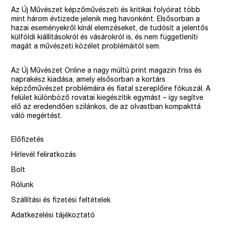
Az Új Művészet képzőművészeti és kritikai folyóirat több
mint három évtizede jelenik meg havonként. Elsősorban a
hazai eseményekről kínál elemzéseket, de tudósít a jelentős
külföldi kiállításokról és vásárokról is, és nem függetleníti
magát a művészeti közélet problémáitól sem.
Az Új Művészet Online a nagy múltú print magazin friss és
naprakész kiadása, amely elsősorban a kortárs
képzőművészet problémáira és fiatal szereplőire fókuszál. A
felület különböző rovatai kiegészítik egymást – így segítve
elő az eredendően szilánkos, de az olvastban kompakttá
váló megértést.
Előfizetés
Hírlevél feliratkozás
Bolt
Rólunk
Szállítási és fizetési feltételek
Adatkezelési tájékoztató