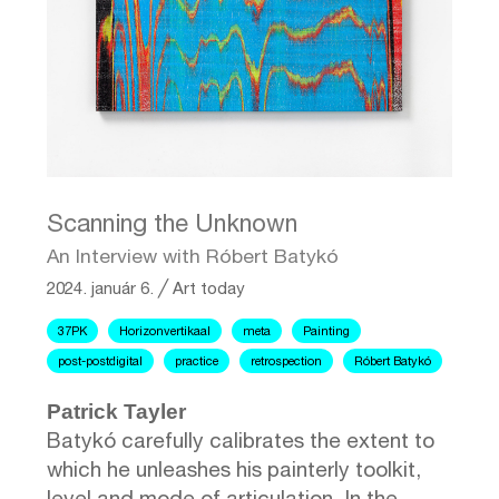
Scanning the Unknown
An Interview with Róbert Batykó
2024. január 6.
╱
Art today
37PK
Horizonvertikaal
meta
Painting
post-postdigital
practice
retrospection
Róbert Batykó
Patrick Tayler
Batykó carefully calibrates the extent to
which he unleashes his painterly toolkit,