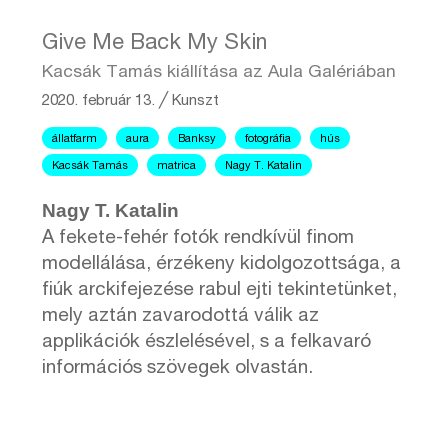
Give Me Back My Skin
Kacsák Tamás kiállítása az Aula Galériában
2020. február 13.
╱
Kunszt
állatfarm
aura
Banksy
fotográfia
hús
Kacsák Tamás
matrica
Nagy T. Katalin
Nagy T. Katalin
A fekete-fehér fotók rendkívül finom
modellálása, érzékeny kidolgozottsága, a
fiúk arckifejezése rabul ejti tekintetünket,
mely aztán zavarodottá válik az
applikációk észlelésével, s a felkavaró
információs szövegek olvastán.