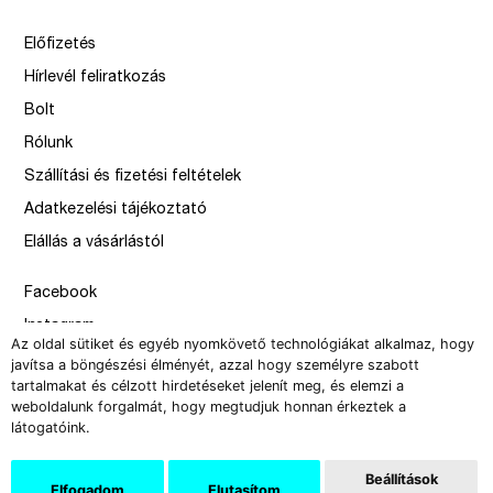
Előfizetés
Hírlevél feliratkozás
Bolt
Rólunk
Szállítási és fizetési feltételek
Adatkezelési tájékoztató
Elállás a vásárlástól
Facebook
Instagram
Az oldal sütiket és egyéb nyomkövető technológiákat alkalmaz, hogy
Issue
javítsa a böngészési élményét, azzal hogy személyre szabott
tartalmakat és célzott hirdetéseket jelenít meg, és elemzi a
–
weboldalunk forgalmát, hogy megtudjuk honnan érkeztek a
design by Solymosi Mór, Sirbik Attila
látogatóink.
webbyzolka
Beállítások
Elfogadom
Elutasítom