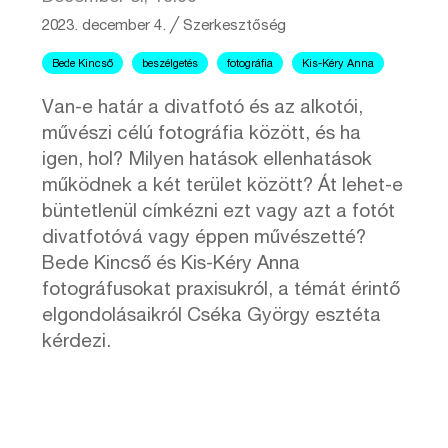
2023. december 4.
╱
Szerkesztőség
Bede Kincső
beszélgetés
fotográfia
Kis-Kéry Anna
Van-e határ a divatfotó és az alkotói,
művészi célú fotográfia között, és ha
igen, hol? Milyen hatások ellenhatások
működnek a két terület között? Át lehet-e
büntetlenül címkézni ezt vagy azt a fotót
divatfotóvá vagy éppen művészetté?
Bede Kincső és Kis-Kéry Anna
fotográfusokat praxisukról, a témát érintő
elgondolásaikról Cséka György esztéta
kérdezi.