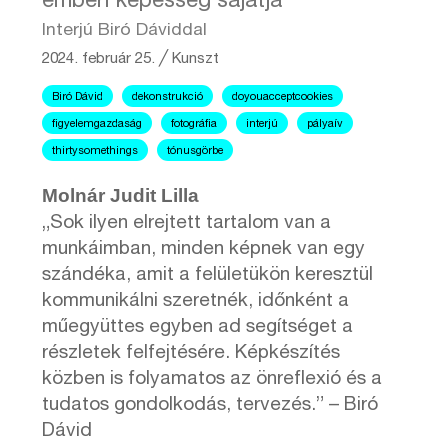
emberi képesség sajátja
Interjú Biró Dáviddal
2024. február 25.
╱
Kunszt
Biró Dávid
dekonstrukció
doyouacceptcookies
figyelemgazdaság
fotográfia
interjú
pályaív
thirtysomethings
tónusgörbe
Molnár Judit Lilla
„Sok ilyen elrejtett tartalom van a
munkáimban, minden képnek van egy
szándéka, amit a felületükön keresztül
kommunikálni szeretnék, időnként a
műegyüttes egyben ad segítséget a
részletek felfejtésére. Képkészítés
közben is folyamatos az önreflexió és a
tudatos gondolkodás, tervezés.” – Biró
Dávid