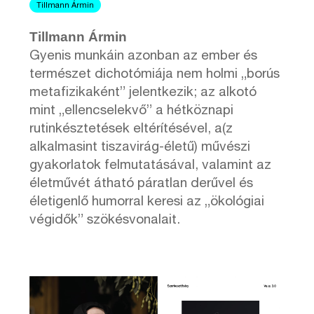
Tillmann Ármin
Tillmann Ármin
Gyenis munkáin azonban az ember és
természet dichotómiája nem holmi „borús
metafizikaként” jelentkezik; az alkotó
mint „ellencselekvő” a hétköznapi
rutinkésztetések eltérítésével, a(z
alkalmasint tiszavirág-életű) művészi
gyakorlatok felmutatásával, valamint az
életművét átható páratlan derűvel és
életigenlő humorral keresi az „ökológiai
végidők” szökésvonalait.