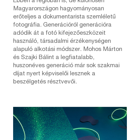
Ebben a régióban is, de különösen
Magyarországon hagyományosan
erőteljes a dokumentarista szemléletű
fotográfia. Generációról generációra
adódik át a fotó kifejezőeszközeit
használó, társadalmi érzékenységen
alapuló alkotási módszer. Mohos Márton
és Szajki Bálint a legfiatalabb,
huszonéves generáció már sok szakmai
díjat nyert képviselői lesznek a
beszélgetés résztvevői.