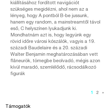
kiállításához fordított navigációt
szükséges megidézni, ahol nem az a
lényeg, hogy A pontból B-be jussunk,
hanem egy random, a mainstreamtől távol
eső, C helyszínen lyukadjunk ki.
Mondhatnám azt is, hogy legyünk egy
rövid időre városi kószálók, vagyis a 19.
századi Baudelaire és a 20. századi
Walter Benjamin meghatározásában vett
flâneurök, tömegbe beolvadó, mégis azon
kívül maradó, szemlélődő, rácsodálkozó
figurák
1
2
»
Támogatók