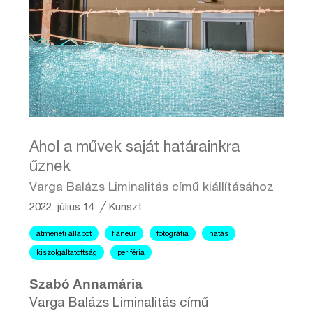
Ahol a művek saját határainkra
űznek
Varga Balázs Liminalitás című kiállításához
2022. július 14.
╱
Kunszt
átmeneti állapot
flâneur
fotográfia
hatás
kiszolgáltatottság
periféria
Szabó Annamária
Varga Balázs Liminalitás című