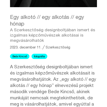
Egy alkotó // egy alkotás // egy
hónap
A Szerkesztőség designboltjában ismert és
izgalmas képzőművészek alkotásai is
megvásárolhatók
2023. december 11.
╱
Szerkesztőség
Bede Kincső
fotográfia
A Szerkesztőség designboltjában ismert
és izgalmas képzőművészek alkotásait is
megvásárolhatjátok. Az „egy alkotó // egy
alkotás // egy hónap” elnevezésű projekt
második vendége Bede Kincső, akinek
munkáját nemcsak megtekinthetitek, de
meg is vásárolhatjátok, amivel egyúttal a