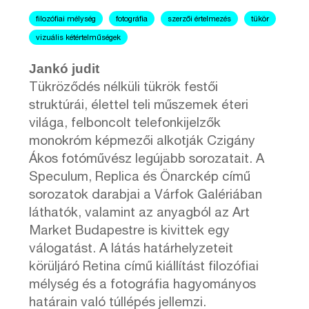
filozófiai mélység
fotográfia
szerzői értelmezés
tükör
vizuális kétértelműségek
Jankó judit
Tükröződés nélküli tükrök festői
struktúrái, élettel teli műszemek éteri
világa, felboncolt telefonkijelzők
monokróm képmezői alkotják Czigány
Ákos fotóművész legújabb sorozatait. A
Speculum, Replica és Önarckép című
sorozatok darabjai a Várfok Galériában
láthatók, valamint az anyagból az Art
Market Budapestre is kivittek egy
válogatást. A látás határhelyzeteit
körüljáró Retina című kiállítást filozófiai
mélység és a fotográfia hagyományos
határain való túllépés jellemzi.