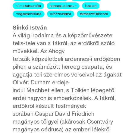
klímakatasztrófa
konceptualizmus
land art
megsemmisülés
ökoszisztéma
természeti kincsek
Sinkó István
A világ irodalma és a képzőművészete
telis-tele van a fákról, az erdőkről szóló
művekkel. Az Ahogy
tetszik képzeletbeli ardennes-i erdőjében
pihen a száműzött herceg csapata, és
aggatja teli szerelmes verseivel az ágakat
Olivér. Durham erdeje
indul Machbet ellen, s Tolkien lépegető
erdei nagyon is emberközeliek. A fákról,
erdőkről készült festmények
sorában Caspar David Friedrich
magányos tölgyei (akárcsak Csontváry
magányos cédrusa) az emberi lélekről