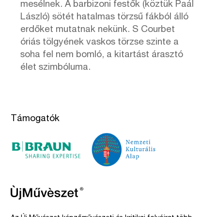
mesélnek. A barbizoni festők (köztük Paál
László) sötét hatalmas törzsű fákból álló
erdőket mutatnak nekünk. S Courbet
óriás tölgyének vaskos törzse szinte a
soha fel nem bomló, a kitartást árasztó
élet szimbóluma.
Támogatók