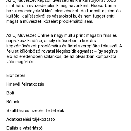
Az Új Művészet képzőművészeti és kritikai folyóirat több
mint három évtizede jelenik meg havonként. Elsősorban a
hazai eseményekről kínál elemzéseket, de tudósít a jelentős
külföldi kiállításokról és vásárokról is, és nem függetleníti
magát a művészeti közélet problémáitól sem.
Az Új Művészet Online a nagy múltú print magazin friss és
naprakész kiadása, amely elsősorban a kortárs
képzőművészet problémáira és fiatal szereplőire fókuszál. A
felület különböző rovatai kiegészítik egymást – így segítve
elő az eredendően szilánkos, de az olvastban kompakttá
váló megértést.
Előfizetés
Hírlevél feliratkozás
Bolt
Rólunk
Szállítási és fizetési feltételek
Adatkezelési tájékoztató
Elállás a vásárlástól