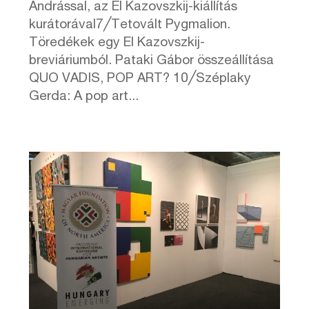
Andrással, az El Kazovszkij-kiállítás
kurátorával7╱Tetovált Pygmalion.
Töredékek egy El Kazovszkij-
breviáriumból. Pataki Gábor összeállítása
QUO VADIS, POP ART? 10╱Széplaky
Gerda: A pop art...