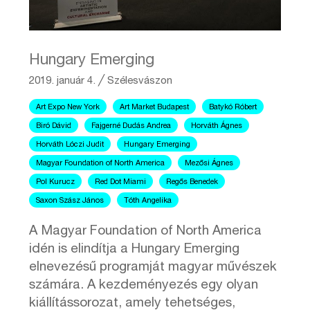
Hungary Emerging
2019. január 4.
╱
Szélesvászon
Art Expo New York
Art Market Budapest
Batykó Róbert
Biró Dávid
Fajgerné Dudás Andrea
Horváth Ágnes
Horváth Lóczi Judit
Hungary Emerging
Magyar Foundation of North America
Mezősi Ágnes
Pol Kurucz
Red Dot Miami
Regős Benedek
Saxon Szász János
Tóth Angelika
A Magyar Foundation of North America
idén is elindítja a Hungary Emerging
elnevezésű programját magyar művészek
számára. A kezdeményezés egy olyan
kiállítássorozat, amely tehetséges,