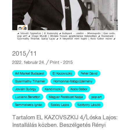
2015╱11
2022. február 24.
╱
Print - 2015
Art Market Budapest
El Kazovszkij
Fehér Dávid
Gyarmathy Tihamér
Homonnai-fotógyűjtemény
Jovián György
Kandinszkij
Koós Gábor
Luciano Benetton
Magyar Festészet Napja
pop-art
Semmelweis Ignác
Szalay Lajos
Szotyory László
Tartalom EL KAZOVSZKIJ 4╱Lóska Lajos:
Installálás közben. Beszélgetés Rényi