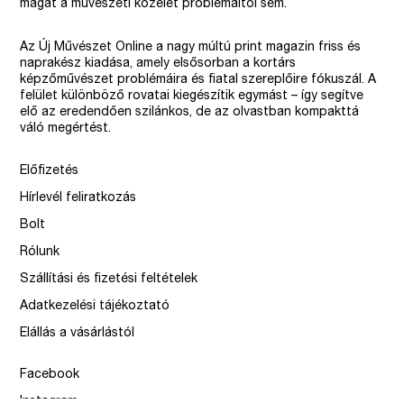
magát a művészeti közélet problémáitól sem.
Az Új Művészet Online a nagy múltú print magazin friss és
naprakész kiadása, amely elsősorban a kortárs
képzőművészet problémáira és fiatal szereplőire fókuszál. A
felület különböző rovatai kiegészítik egymást – így segítve
elő az eredendően szilánkos, de az olvastban kompakttá
váló megértést.
Előfizetés
Hírlevél feliratkozás
Bolt
Rólunk
Szállítási és fizetési feltételek
Adatkezelési tájékoztató
Elállás a vásárlástól
Facebook
Instagram