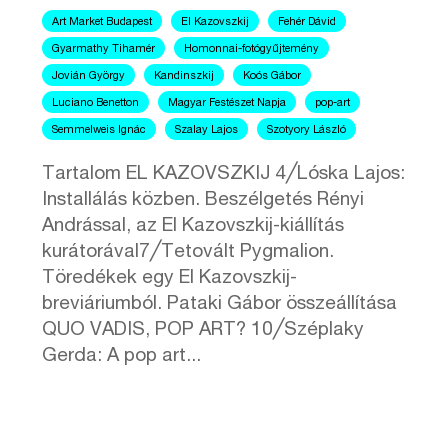
Art Market Budapest
El Kazovszkij
Fehér Dávid
Gyarmathy Tihamér
Homonnai-fotógyűjtemény
Jovián György
Kandinszkij
Koós Gábor
Luciano Benetton
Magyar Festészet Napja
pop-art
Semmelweis Ignác
Szalay Lajos
Szotyory László
Tartalom EL KAZOVSZKIJ 4╱Lóska Lajos:
Installálás közben. Beszélgetés Rényi
Andrással, az El Kazovszkij-kiállítás
kurátorával7╱Tetovált Pygmalion.
Töredékek egy El Kazovszkij-
breviáriumból. Pataki Gábor összeállítása
QUO VADIS, POP ART? 10╱Széplaky
Gerda: A pop art...