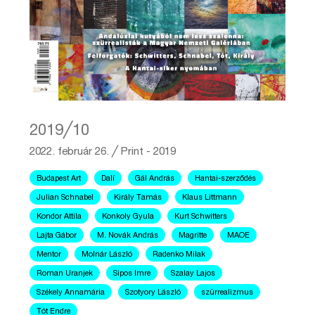
2019╱10
2022. február 26.
╱
Print - 2019
Budapest Art
Dalí
Gál András
Hantai-szerződés
Julian Schnabel
Király Tamás
Klaus Littmann
Kondor Attila
Konkoly Gyula
Kurt Schwitters
Lajta Gábor
M. Novák András
Magritte
MAOE
Mentor
Molnár László
Radenko Milak
Roman Uranjek
Sipos Imre
Szalay Lajos
Székely Annamária
Szotyory László
szürrealizmus
Tót Endre