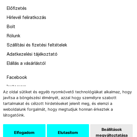
Előfizetés
Hírlevél feliratkozás
Bolt
Rólunk
Szállítási és fizetési feltételek
Adatkezelési tájékoztató
Elállás a vásárlástól
Facebook
Instagram
Az oldal sütiket és egyéb nyomkövető technológiákat alkalmaz, hogy
Issue
javítsa a böngészési élményét, azzal hogy személyre szabott
tartalmakat és célzott hirdetéseket jelenít meg, és elemzi a
–
weboldalunk forgalmát, hogy megtudjuk honnan érkeztek a
design by Solymosi Mór, Sirbik Attila
látogatóink.
webbyzolka
Beállítások
Elfogadom
Elutasítom
megváltoztatása