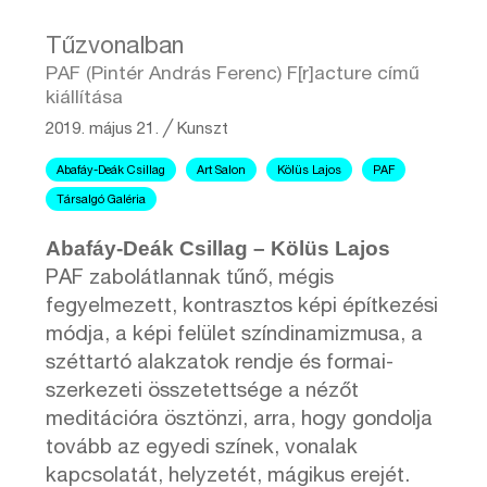
Tűzvonalban
PAF (Pintér András Ferenc) F[r]acture című
kiállítása
2019. május 21.
╱
Kunszt
Abafáy-Deák Csillag
Art Salon
Kölüs Lajos
PAF
Társalgó Galéria
Abafáy-Deák Csillag – Kölüs Lajos
PAF zabolátlannak tűnő, mégis
fegyelmezett, kontrasztos képi építkezési
módja, a képi felület színdinamizmusa, a
széttartó alakzatok rendje és formai-
szerkezeti összetettsége a nézőt
meditációra ösztönzi, arra, hogy gondolja
tovább az egyedi színek, vonalak
kapcsolatát, helyzetét, mágikus erejét.