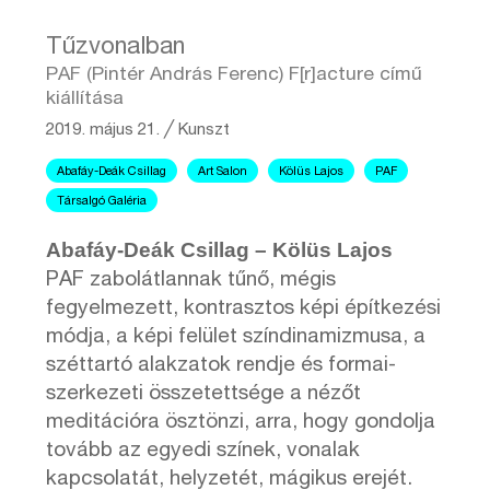
Tűzvonalban
PAF (Pintér András Ferenc) F[r]acture című
kiállítása
2019. május 21.
╱
Kunszt
Abafáy-Deák Csillag
Art Salon
Kölüs Lajos
PAF
Társalgó Galéria
Abafáy-Deák Csillag – Kölüs Lajos
PAF zabolátlannak tűnő, mégis
fegyelmezett, kontrasztos képi építkezési
módja, a képi felület színdinamizmusa, a
széttartó alakzatok rendje és formai-
szerkezeti összetettsége a nézőt
meditációra ösztönzi, arra, hogy gondolja
tovább az egyedi színek, vonalak
kapcsolatát, helyzetét, mágikus erejét.