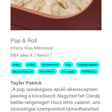
Pop & Roll
Interjú Kiss Miklóssal
2024. július 9.
╱
Kunszt ╱
arttoy
dizájn
environment
hájp
határfeszegetés
képzőművészet
Kiss Miklós
nosztalgia
POP&ROLL
Tayler Patrick
„A pop tanulságaira épülő sikerreceptem
jelenleg a következő: Nagyítsd fel! Csinálj
belőle rengeteget! Hozz létre valamit, ami
szociológiai szempontból támadhatatlan!