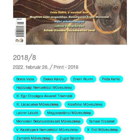
2018╱8
2022. február 26.
╱
Print - 2018
Boros Viola
Elekes Károly
Erwin Wurm
Frida Kahlo
Hajdúsági Nemzetközi Művésztelep
III. Egri Országos Akvarell Triennálé
III. Lácacsékei Művésztelep
Kiskőrösi Művésztelep
Lakner László
Magyarpolányi Művésztelep
Monostori Betonszobrászati Művésztelep
Schaár Erzsébet
V. Kastélypark Nemzetközi Művésztelep
X. Érdi Művésztelep
Zamárdi Művésztelep
Zugor Sándor