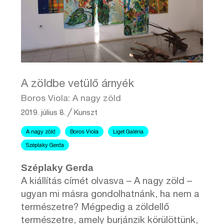
A zöldbe vetülő árnyék
Boros Viola: A nagy zöld
2019. július 8.
╱
Kunszt
A nagy zöld
Boros Viola
Liget Galéria
Széplaky Gerda
Széplaky Gerda
A kiállítás címét olvasva – A nagy zöld –
ugyan mi másra gondolhatnánk, ha nem a
természetre? Mégpedig a zöldellő
természetre, amely burjánzik körülöttünk,