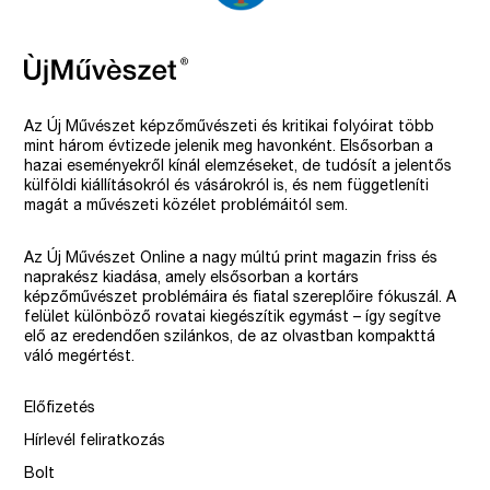
Az Új Művészet képzőművészeti és kritikai folyóirat több
mint három évtizede jelenik meg havonként. Elsősorban a
hazai eseményekről kínál elemzéseket, de tudósít a jelentős
külföldi kiállításokról és vásárokról is, és nem függetleníti
magát a művészeti közélet problémáitól sem.
Az Új Művészet Online a nagy múltú print magazin friss és
naprakész kiadása, amely elsősorban a kortárs
képzőművészet problémáira és fiatal szereplőire fókuszál. A
felület különböző rovatai kiegészítik egymást – így segítve
elő az eredendően szilánkos, de az olvastban kompakttá
váló megértést.
Előfizetés
Hírlevél feliratkozás
Bolt