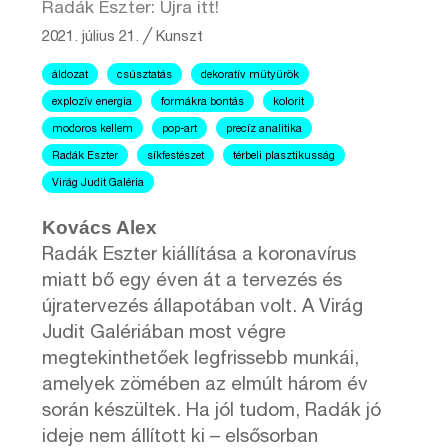
Radák Eszter: Újra itt!
2021. július 21.
╱
Kunszt
áldozat
csúsztatás
dekoratív mütyürök
explozív energia
formákra bontás
kolorit
modoros kellem
pop-art
precíz analitika
Radák Eszter
síkfestészet
térbeli plasztikusság
Virág Judit Galéria
Kovács Alex
Radák Eszter kiállítása a koronavírus
miatt bő egy éven át a tervezés és
újratervezés állapotában volt. A Virág
Judit Galériában most végre
megtekinthetőek legfrissebb munkái,
amelyek zömében az elmúlt három év
során készültek. Ha jól tudom, Radák jó
ideje nem állított ki – elsősorban