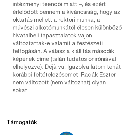
intézményi teendői miatt –, és ezért
érlelődött bennem a kíváncsiság, hogy az
oktatás mellett a rektori munka, a
művészi alkotómunkától élesen különböző
hivatalbeli tapasztalatok vajon
változtattak-e valamit a festészeti
felfogásán. A válasz a kiállítás második
képének címe (talán tudatos öniróniával
elhelyezve): Déjà vu. Igazolva látom tehát
korábbi feltételezésemet: Radák Eszter
nem változott (nem változhat) olyan
sokat.
Támogatók