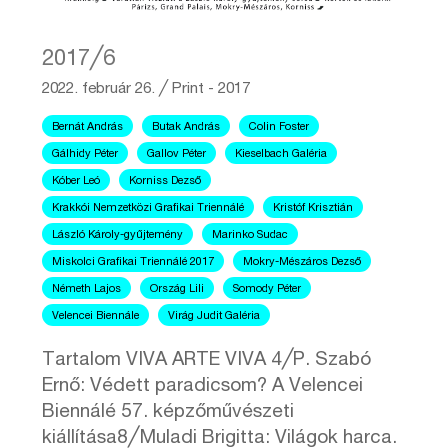
2017╱6
2022. február 26.
╱
Print - 2017
Bernát András
Butak András
Colin Foster
Gálhidy Péter
Gallov Péter
Kieselbach Galéria
Kóber Leó
Korniss Dezső
Krakkói Nemzetközi Grafikai Triennálé
Kristóf Krisztián
László Károly-gyűjtemény
Marinko Sudac
Miskolci Grafikai Triennálé 2017
Mokry-Mészáros Dezső
Németh Lajos
Ország Lili
Somody Péter
Velencei Biennále
Virág Judit Galéria
Tartalom VIVA ARTE VIVA 4╱P. Szabó
Ernő: Védett paradicsom? A Velencei
Biennálé 57. képzőművészeti
kiállítása8╱Muladi Brigitta: Világok harca.