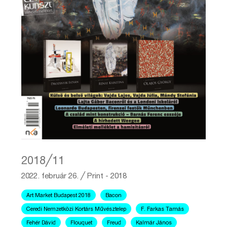
2018╱11
2022. február 26.
╱
Print - 2018
Art Market Budapest 2018
Bacon
Ceredi Nemzetközi Kortárs Művésztelep
F. Farkas Tamás
Fehér Dávid
Flouquet
Freud
Kalmár János