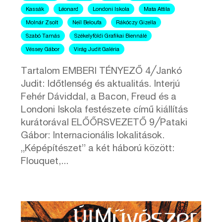
Kassák
Léonard
Londoni Iskola
Mata Attila
Molnár Zsolt
Neïl Beloufa
Rákóczy Gizella
Szabó Tamás
Székelyföldi Grafikai Biennálé
Véssey Gábor
Virág Judit Galéria
Tartalom EMBERI TÉNYEZŐ 4╱Jankó
Judit: Időtlenség és aktualitás. Interjú
Fehér Dáviddal, a Bacon, Freud és a
Londoni Iskola festészete című kiállítás
kurátorával ELŐŐRSVEZETŐ 9╱Pataki
Gábor: Internacionális lokalitások.
„Képépítészet” a két háború között:
Flouquet,...