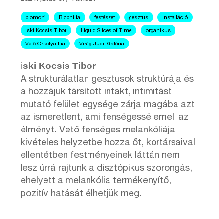
biomorf
Biophilia
festészet
gesztus
installáció
iski Kocsis Tibor
Liquid Slices of Time
organikus
Vető Orsolya Lia
Virág Judit Galéria
iski Kocsis Tibor
A strukturálatlan gesztusok struktúrája és
a hozzájuk társított intakt, intimitást
mutató felület egysége zárja magába azt
az ismeretlent, ami fenségessé emeli az
élményt. Vető fenséges melankóliája
kivételes helyzetbe hozza őt, kortársaival
ellentétben festményeinek láttán nem
lesz úrrá rajtunk a disztópikus szorongás,
ehelyett a melankólia termékenyítő,
pozitív hatását élhetjük meg.