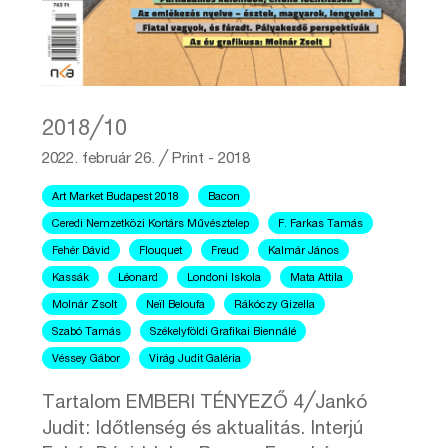
2018╱10
2022. február 26.
╱
Print - 2018
Art Market Budapest 2018
Bacon
Ceredi Nemzetközi Kortárs Művésztelep
F. Farkas Tamás
Fehér Dávid
Flouquet
Freud
Kalmár János
Kassák
Léonard
Londoni Iskola
Mata Attila
Molnár Zsolt
Neïl Beloufa
Rákóczy Gizella
Szabó Tamás
Székelyföldi Grafikai Biennálé
Véssey Gábor
Virág Judit Galéria
Tartalom EMBERI TÉNYEZŐ 4╱Jankó
Judit: Időtlenség és aktualitás. Interjú