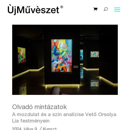
Olvadó mintázatok
A mozdulat és a szín analízise Vető Orsolya
Lia festményein
2024. július 9.
╱
Kunszt