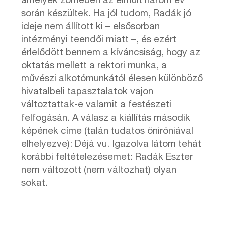
amelyek zömében az elmúlt három év
során készültek. Ha jól tudom, Radák jó
ideje nem állított ki – elsősorban
intézményi teendői miatt –, és ezért
érlelődött bennem a kíváncsiság, hogy az
oktatás mellett a rektori munka, a
művészi alkotómunkától élesen különböző
hivatalbeli tapasztalatok vajon
változtattak-e valamit a festészeti
felfogásán. A válasz a kiállítás második
képének címe (talán tudatos öniróniával
elhelyezve): Déjà vu. Igazolva látom tehát
korábbi feltételezésemet: Radák Eszter
nem változott (nem változhat) olyan
sokat.