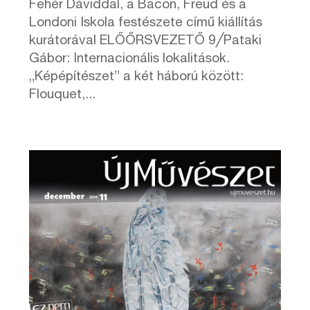
Fehér Dáviddal, a Bacon, Freud és a
Londoni Iskola festészete című kiállítás
kurátorával ELŐŐRSVEZETŐ 9╱Pataki
Gábor: Internacionális lokalitások.
„Képépítészet” a két háború között:
Flouquet,...