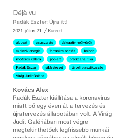
Déjà vu
Radák Eszter: Újra itt!
2021. július 21.
╱
Kunszt
áldozat
csúsztatás
dekoratív mütyürök
explozív energia
formákra bontás
kolorit
modoros kellem
pop-art
precíz analitika
Radák Eszter
síkfestészet
térbeli plasztikusság
Virág Judit Galéria
Kovács Alex
Radák Eszter kiállítása a koronavírus
miatt bő egy éven át a tervezés és
újratervezés állapotában volt. A Virág
Judit Galériában most végre
megtekinthetőek legfrissebb munkái,