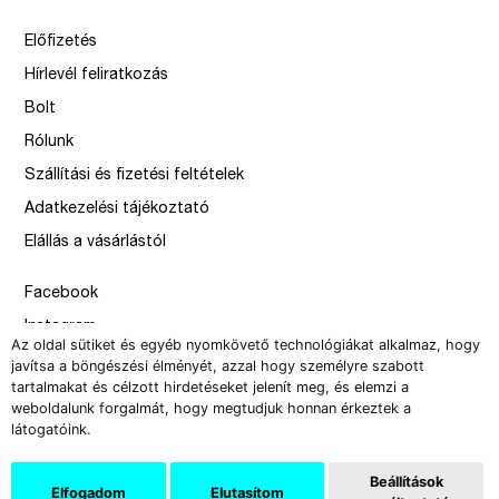
Előfizetés
Hírlevél feliratkozás
Bolt
Rólunk
Szállítási és fizetési feltételek
Adatkezelési tájékoztató
Elállás a vásárlástól
Facebook
Instagram
Az oldal sütiket és egyéb nyomkövető technológiákat alkalmaz, hogy
Issue
javítsa a böngészési élményét, azzal hogy személyre szabott
tartalmakat és célzott hirdetéseket jelenít meg, és elemzi a
–
weboldalunk forgalmát, hogy megtudjuk honnan érkeztek a
design by Solymosi Mór, Sirbik Attila
látogatóink.
webbyzolka
Beállítások
Elfogadom
Elutasítom