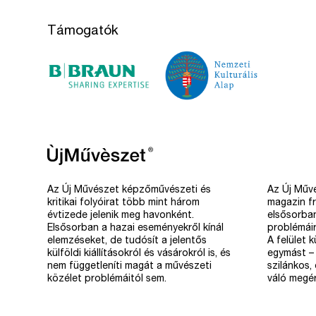
Támogatók
Az Új Művészet képzőművészeti és
Az Új Művé
kritikai folyóirat több mint három
magazin fr
évtizede jelenik meg havonként.
elsősorba
Elsősorban a hazai eseményekről kínál
problémáir
elemzéseket, de tudósít a jelentős
A felület 
külföldi kiállításokról és vásárokról is, és
egymást – 
nem függetleníti magát a művészeti
szilánkos,
közélet problémáitól sem.
váló megér