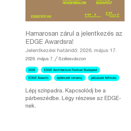
Hamarosan zárul a jelentkezés az
EDGE Awardsra!
Jelentkezési határidő: 2026. május 17.
2026. május 7.
╱
Szélesvászon
2026
EDGE Architecture Festival Budapest
EDGE Awards
építészeti verseny
pályázati felhívás
Lépj színpadra. Kapcsolódj be a
párbeszédbe. Légy részese az EDGE-
nek.