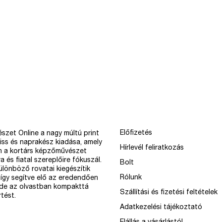
Előfizetés
szet Online a nagy múltú print
iss és naprakész kiadása, amely
Hírlevél feliratkozás
n a kortárs képzőművészet
a és fiatal szereplőire fókuszál.
Bolt
különböző rovatai kiegészítik
Rólunk
így segítve elő az eredendően
 de az olvastban kompakttá
Szállítási és fizetési feltételek
tést.
Adatkezelési tájékoztató