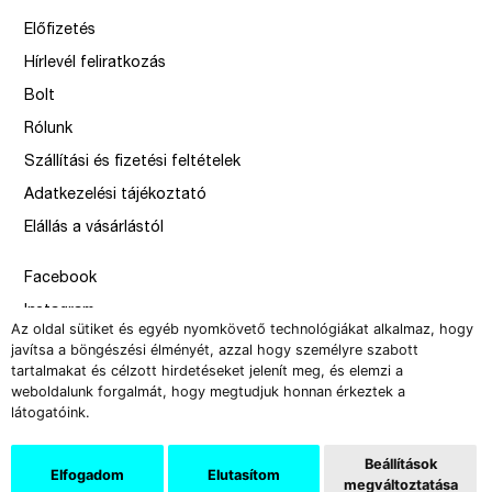
Előfizetés
Hírlevél feliratkozás
Bolt
Rólunk
Szállítási és fizetési feltételek
Adatkezelési tájékoztató
Elállás a vásárlástól
Facebook
Instagram
Az oldal sütiket és egyéb nyomkövető technológiákat alkalmaz, hogy
Issue
javítsa a böngészési élményét, azzal hogy személyre szabott
tartalmakat és célzott hirdetéseket jelenít meg, és elemzi a
–
weboldalunk forgalmát, hogy megtudjuk honnan érkeztek a
design by Solymosi Mór, Sirbik Attila
látogatóink.
webbyzolka
Beállítások
Elfogadom
Elutasítom
megváltoztatása