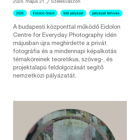
2026. május 21.
╱
Szélesvászon
2026
Eidolon Grant
fotó pályázat
pályázati felhívás
A budapesti központtal működő Eidolon
Centre for Everyday Photography idén
májusban újra meghirdette a privát
fotográfia és a mindennapi képalkotás
témaköreinek teoretikus, szöveg-, és
projektalapú feldolgozását segítő
nemzetközi pályázatát.