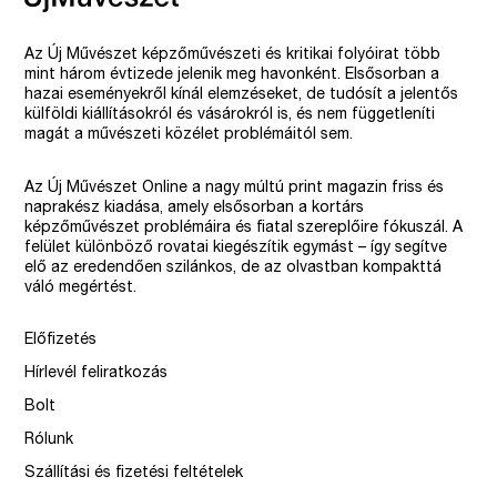
Az Új Művészet képzőművészeti és kritikai folyóirat több
mint három évtizede jelenik meg havonként. Elsősorban a
hazai eseményekről kínál elemzéseket, de tudósít a jelentős
külföldi kiállításokról és vásárokról is, és nem függetleníti
magát a művészeti közélet problémáitól sem.
Az Új Művészet Online a nagy múltú print magazin friss és
naprakész kiadása, amely elsősorban a kortárs
képzőművészet problémáira és fiatal szereplőire fókuszál. A
felület különböző rovatai kiegészítik egymást – így segítve
elő az eredendően szilánkos, de az olvastban kompakttá
váló megértést.
Előfizetés
Hírlevél feliratkozás
Bolt
Rólunk
Szállítási és fizetési feltételek