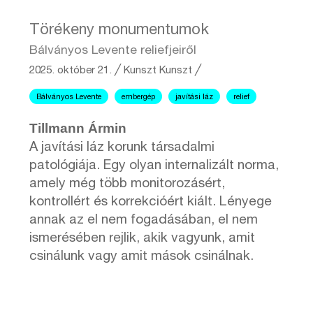
Törékeny monumentumok
Bálványos Levente reliefjeiről
2025. október 21.
╱
Kunszt
Kunszt ╱
Bálványos Levente
embergép
javítási láz
relief
Tillmann Ármin
A javítási láz korunk társadalmi
patológiája. Egy olyan internalizált norma,
amely még több monitorozásért,
kontrollért és korrekcióért kiált. Lényege
annak az el nem fogadásában, el nem
ismerésében rejlik, akik vagyunk, amit
csinálunk vagy amit mások csinálnak.