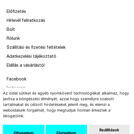
Előfizetés
Hírlevél feliratkozás
Bolt
Rólunk
Szállítási és fizetési feltételek
Adatkezelési tájékoztató
Elállás a vásárlástól
Facebook
Instagram
Az oldal sütiket és egyéb nyomkövető technológiákat alkalmaz, hogy
Issue
javítsa a böngészési élményét, azzal hogy személyre szabott
tartalmakat és célzott hirdetéseket jelenít meg, és elemzi a
–
weboldalunk forgalmát, hogy megtudjuk honnan érkeztek a
design by Solymosi Mór, Sirbik Attila
látogatóink.
webbyzolka
Beállítások
Elfogadom
Elutasítom