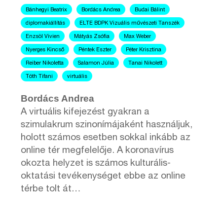
Bánhegyi Beatrix
Bordács Andrea
Budai Bálint
diplomakiállítás
ELTE BDPK Vizuális művészeti Tanszék
Enzsöl Vivien
Mátyás Zsófia
Max Weber
Nyerges Kincső
Péntek Eszter
Péter Krisztina
Reiber Nikoletta
Salamon Júlia
Tanai Nikolett
Tóth Tifani
virtuális
Bordács Andrea
A virtuális kifejezést gyakran a
szimulakrum szinonímájaként használjuk,
holott számos esetben sokkal inkább az
online tér megfelelője. A koronavírus
okozta helyzet is számos kulturális-
oktatási tevékenységet ebbe az online
térbe tolt át…