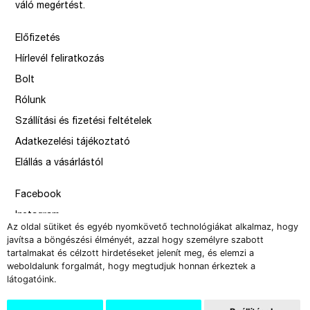
váló megértést.
Előfizetés
Hírlevél feliratkozás
Bolt
Rólunk
Szállítási és fizetési feltételek
Adatkezelési tájékoztató
Elállás a vásárlástól
Facebook
Instagram
Az oldal sütiket és egyéb nyomkövető technológiákat alkalmaz, hogy
Issue
javítsa a böngészési élményét, azzal hogy személyre szabott
tartalmakat és célzott hirdetéseket jelenít meg, és elemzi a
–
weboldalunk forgalmát, hogy megtudjuk honnan érkeztek a
design by Solymosi Mór, Sirbik Attila
látogatóink.
webbyzolka