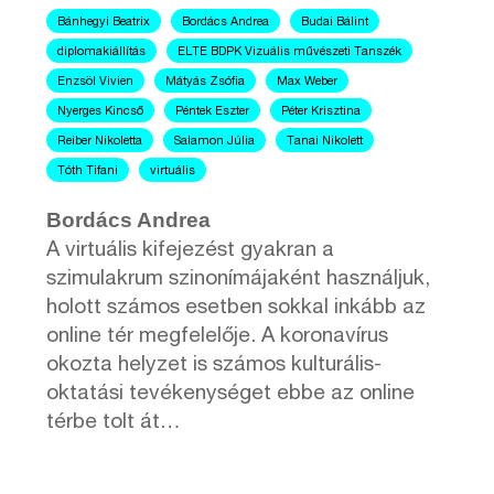
Bánhegyi Beatrix
Bordács Andrea
Budai Bálint
diplomakiállítás
ELTE BDPK Vizuális művészeti Tanszék
Enzsöl Vivien
Mátyás Zsófia
Max Weber
Nyerges Kincső
Péntek Eszter
Péter Krisztina
Reiber Nikoletta
Salamon Júlia
Tanai Nikolett
Tóth Tifani
virtuális
Bordács Andrea
A virtuális kifejezést gyakran a
szimulakrum szinonímájaként használjuk,
holott számos esetben sokkal inkább az
online tér megfelelője. A koronavírus
okozta helyzet is számos kulturális-
oktatási tevékenységet ebbe az online
térbe tolt át…