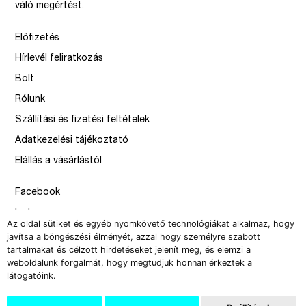
váló megértést.
Előfizetés
Hírlevél feliratkozás
Bolt
Rólunk
Szállítási és fizetési feltételek
Adatkezelési tájékoztató
Elállás a vásárlástól
Facebook
Instagram
Az oldal sütiket és egyéb nyomkövető technológiákat alkalmaz, hogy
Issue
javítsa a böngészési élményét, azzal hogy személyre szabott
tartalmakat és célzott hirdetéseket jelenít meg, és elemzi a
–
weboldalunk forgalmát, hogy megtudjuk honnan érkeztek a
design by Solymosi Mór, Sirbik Attila
látogatóink.
webbyzolka