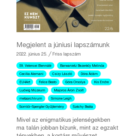
Megjelent a júniusi lapszámunk
2022. június 25.
╱
Friss lapszám
59. Velencei Biennálé
Barwanietz Bezerédy Melinda
Cecilia Alemani
Csízy László
Dóra Ádám
EU4Art
Felice Beato
Góra Orsolya
Kis Endre
Ludwig Múzeum
Majoros Áron Zsolt
metaarchívum
Simone Leigh
Somlói–Spengler Gyűjtemény
Széchy Beáta
Mivel az enigmatikus jelenségekben
ma talán jobban bízunk, mint az egzakt