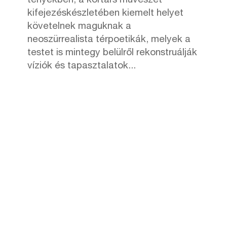
tényekben, a kortárs művészet
kifejezéskészletében kiemelt helyet
követelnek maguknak a
neoszürrealista térpoetikák, melyek a
testet is mintegy belülről rekonstruálják
víziók és tapasztalatok...