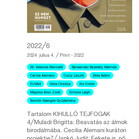
2022╱6
2024. július 4.
╱
Print - 2022
59. Velencei Biennálé
Barwanietz Bezerédy Melinda
Cecilia Alemani
Csízy László
Dóra Ádám
EU4Art
Góra Orsolya
Kis Endre
Majoros Áron Zsolt
Simone Leigh
Somlói–Spengler Gyűjtemény
Tartalom KIHULLÓ TEJFOGAK
4╱Muladi Brigitta: Beavatás az álmok
birodalmába. Cecilia Alemani kurátori
projektje7╱Jankó Judit: Fekete is, nő