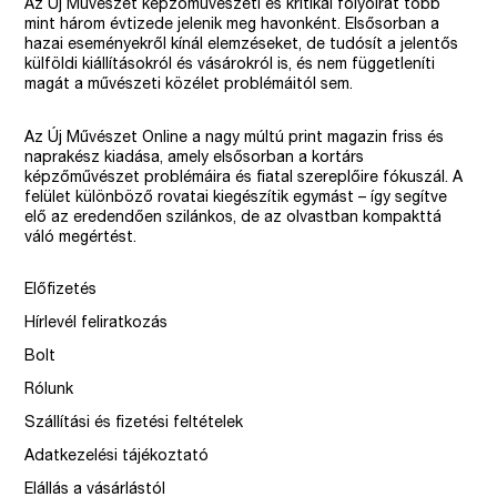
Az Új Művészet képzőművészeti és kritikai folyóirat több
mint három évtizede jelenik meg havonként. Elsősorban a
hazai eseményekről kínál elemzéseket, de tudósít a jelentős
külföldi kiállításokról és vásárokról is, és nem függetleníti
magát a művészeti közélet problémáitól sem.
Az Új Művészet Online a nagy múltú print magazin friss és
naprakész kiadása, amely elsősorban a kortárs
képzőművészet problémáira és fiatal szereplőire fókuszál. A
felület különböző rovatai kiegészítik egymást – így segítve
elő az eredendően szilánkos, de az olvastban kompakttá
váló megértést.
Előfizetés
Hírlevél feliratkozás
Bolt
Rólunk
Szállítási és fizetési feltételek
Adatkezelési tájékoztató
Elállás a vásárlástól