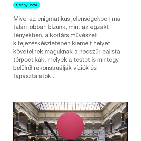
Széchy Beáta
Mivel az enigmatikus jelenségekben ma
talán jobban bízunk, mint az egzakt
tényekben, a kortárs művészet
kifejezéskészletében kiemelt helyet
követelnek maguknak a neoszürrealista
térpoetikák, melyek a testet is mintegy
belülről rekonstruálják víziók és
tapasztalatok...