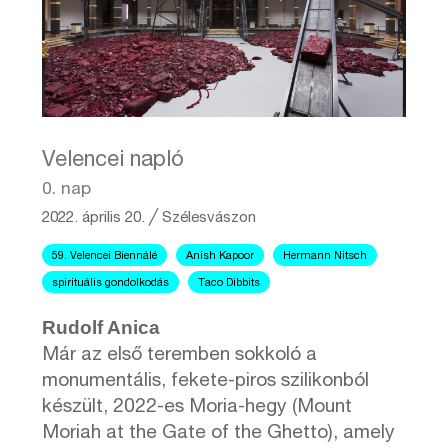
Velencei napló
0. nap
2022. április 20.
╱
Szélesvászon
59. Velencei Biennálé
Anish Kapoor
Hermann Nitsch
spirituális gondolkodás
Taco Dibbits
Rudolf Anica
Már az első teremben sokkoló a
monumentális, fekete-piros szilikonból
készült, 2022-es Moria-hegy (Mount
Moriah at the Gate of the Ghetto), amely