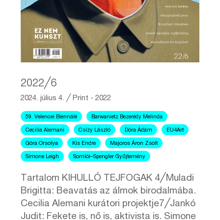
2022╱6
2024. július 4.
╱
Print - 2022
59. Velencei Biennálé
Barwanietz Bezerédy Melinda
Cecilia Alemani
Csízy László
Dóra Ádám
EU4Art
Góra Orsolya
Kis Endre
Majoros Áron Zsolt
Simone Leigh
Somlói–Spengler Gyűjtemény
Tartalom KIHULLÓ TEJFOGAK 4╱Muladi
Brigitta: Beavatás az álmok birodalmába.
Cecilia Alemani kurátori projektje7╱Jankó
Judit: Fekete is, nő is, aktivista is. Simone