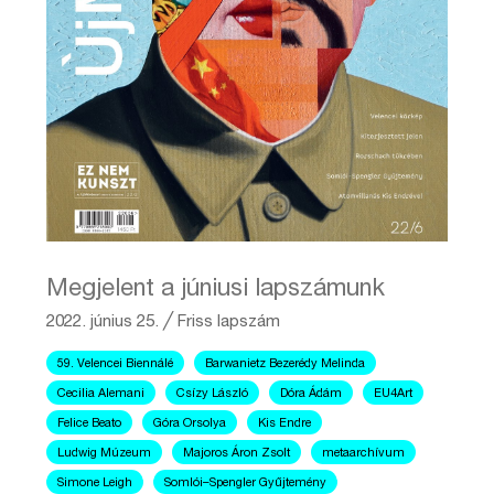
Megjelent a júniusi lapszámunk
2022. június 25.
╱
Friss lapszám
59. Velencei Biennálé
Barwanietz Bezerédy Melinda
Cecilia Alemani
Csízy László
Dóra Ádám
EU4Art
Felice Beato
Góra Orsolya
Kis Endre
Ludwig Múzeum
Majoros Áron Zsolt
metaarchívum
Simone Leigh
Somlói–Spengler Gyűjtemény