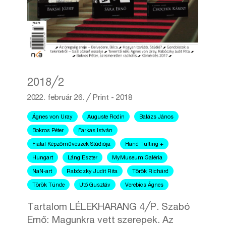
2018╱2
2022. február 26.
╱
Print - 2018
Ágnes von Uray
Auguste Rodin
Balázs János
Bokros Péter
Farkas István
Fiatal Képzőművészek Stúdiója
Hand Tufting +
Hungart
Láng Eszter
MyMuseum Galéria
NaN-art
Rabóczky Judit Rita
Török Richárd
Török Tünde
Ütő Gusztáv
Verebics Ágnes
Tartalom LÉLEKHARANG 4╱P. Szabó
Ernő: Magunkra vett szerepek. Az