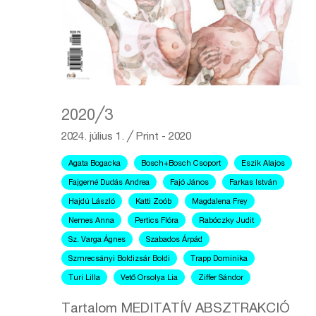
2020╱3
2024. július 1.
╱
Print - 2020
Agata Bogacka
Bosch+Bosch Csoport
Eszik Alajos
Fajgerné Dudás Andrea
Fajó János
Farkas István
Hajdú László
Katti Zoób
Magdalena Frey
Nemes Anna
Pertics Flóra
Rabóczky Judit
Sz. Varga Ágnes
Szabados Árpád
Szmrecsányi Boldizsár Boldi
Trapp Dominika
Turi Lilla
Vető Orsolya Lia
Ziffer Sándor
Tartalom MEDITATÍV ABSZTRAKCIÓ