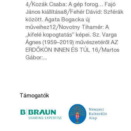
4╱Kozák Csaba: A gép forog… Fajó
János kiállítása8╱Fehér Dávid: Szférák
között. Agata Bogacka új
műveihez12╱Novotny Tihamér: A
„kifelé kopogtatás” képei. Sz. Varga
Ágnes (1959–2019) művészetéről AZ
ERDŐKÖN INNEN ÉS TÚL 16╱Martos
Gábor:...
Támogatók