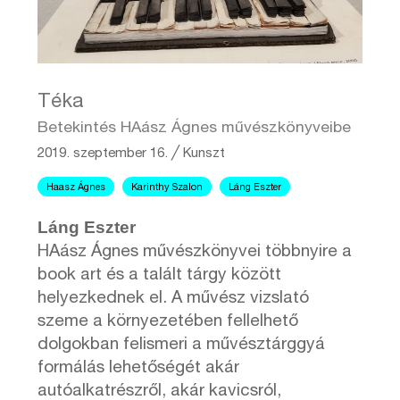
Téka
Betekintés HAász Ágnes művészkönyveibe
2019. szeptember 16.
╱
Kunszt
Haasz Ágnes
Karinthy Szalon
Láng Eszter
Láng Eszter
HAász Ágnes művészkönyvei többnyire a
book art és a talált tárgy között
helyezkednek el. A művész vizslató
szeme a környezetében fellelhető
dolgokban felismeri a művésztárggyá
formálás lehetőségét akár
autóalkatrészről, akár kavicsról,