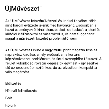
Az Új Művészet képzőművészeti és kritikai folyóirat több
mint három évtizede jelenik meg havonként. Elsősorban a
hazai eseményekről kínál elemzéseket, de tudósít a jelentős
külföldi kiállításokról és vásárokról is, és nem függetleníti
magát a művészeti közélet problémáitól sem.
Az Új Művészet Online a nagy múltú print magazin friss és
naprakész kiadása, amely elsősorban a kortárs
képzőművészet problémáira és fiatal szereplőire fókuszál. A
felület különböző rovatai kiegészítik egymást – így segítve
elő az eredendően szilánkos, de az olvastban kompakttá
váló megértést.
Előfizetés
Hírlevél feliratkozás
Bolt
Rólunk