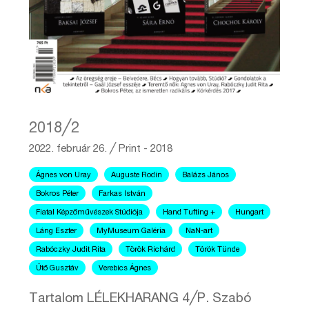
2018╱2
2022. február 26.
╱
Print - 2018
Ágnes von Uray
Auguste Rodin
Balázs János
Bokros Péter
Farkas István
Fiatal Képzőművészek Stúdiója
Hand Tufting +
Hungart
Láng Eszter
MyMuseum Galéria
NaN-art
Rabóczky Judit Rita
Török Richárd
Török Tünde
Ütő Gusztáv
Verebics Ágnes
Tartalom LÉLEKHARANG 4╱P. Szabó