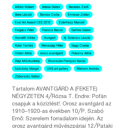
Alföldi Róbert
Attalai Gábor
Barabás Zsófi
Beke László
Bondor Csilla
Érmezei Zoltán
Essl Art Award CEE 2015
Esterházy Marcell
Forgács Péter
Francis Bacon
Gerhes Gábor
Horváth Viktor
Hungart
ifj. Szlávics László
Kótai Tamás
Menasági Péter
Nagy Csaba
Orbán Attila
orosz avantgárd
Pokorny Attila
Régi Művésztelep
Shunsuke François Nanjo
Szilvitzky Margit
UVG art gallery
Wahorn András
Záborszky Gábor
Tartalom AVANTGÁRD A (FEKETE)
NÉGYZETEN 4╱Rózsa T. Endre: Pofán
csapjuk a közízlést!. Orosz avantgárd az
1910–1920-as években 10╱P. Szabó
Ernő: Szerelem forradalom idején. Az
orosz avantgárd művészpárjai 12╱Pataki