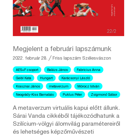
Megjelent a februári lapszámunk
2022. február 28.
╱
Friss lapszám
Szélesvászon
AES+F csoport
Balázs János
Fabricius Anna
Geibl Kata
Hungart
Karácsonyi László
Krasznai János
metaverzum
Mórocz István
Neogrády-Kiss Barnabás
Puklus Péter
Zsigmond Gábor
A metaverzum virtuális kapui előtt állunk.
Sárai Vanda cikkéből tájékozódhatunk a
Szilícium-völgyi álomvilág paramétereiről
és lehetséges képzőművészeti