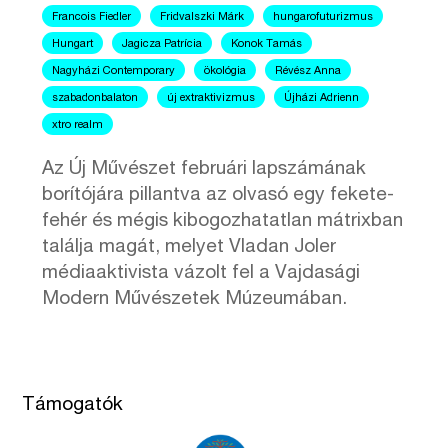
Francois Fiedler
Fridvalszki Márk
hungarofuturizmus
Hungart
Jagicza Patrícia
Konok Tamás
Nagyházi Contemporary
ökológia
Révész Anna
szabadonbalaton
új extraktivizmus
Újházi Adrienn
xtro realm
Az Új Művészet februári lapszámának
borítójára pillantva az olvasó egy fekete-
fehér és mégis kibogozhatatlan mátrixban
találja magát, melyet Vladan Joler
médiaaktivista vázolt fel a Vajdasági
Modern Művészetek Múzeumában.
Támogatók