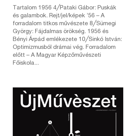
Tartalom 1956 4╱Pataki Gábor: Puskák
és galambok. Rejt/jel/képek ’56 – A
forradalom titkos művészete 8╱Sümegi
György: Fájdalmas örökség. 1956 és
Bényi Árpád emlékezete 10╱Sinkó István:
Optimizmusból drámai vég. Forradalom
előtt – A Magyar Képzőművészeti
Főiskola...