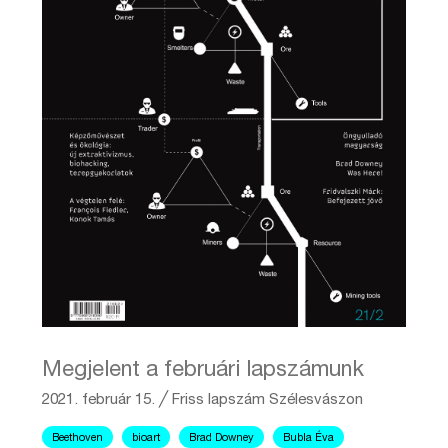
Megjelent a februári lapszámunk
2021. február 15.
╱
Friss lapszám
Szélesvászon
Beethoven
bioart
Brad Downey
Bubla Éva