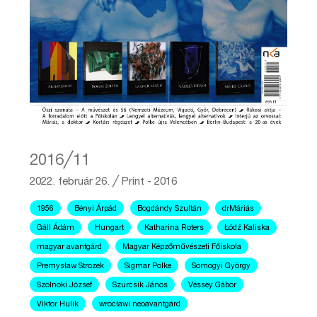
2016╱11
2022. február 26.
╱
Print - 2016
1956
Bényi Árpád
Bogdándy Szultán
drMáriás
Gáll Ádám
Hungart
Katharina Roters
Łódź Kaliska
magyar avantgárd
Magyar Képzőművészeti Főiskola
Premysław Strozek
Sigmar Polke
Somogyi György
Szolnoki József
Szurcsik János
Véssey Gábor
Viktor Hulík
wrocławi neoavantgárd