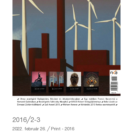
2016╱2-3
2022. február 26.
╱
Print - 2016