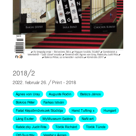
2018╱2
2022. február 26.
╱
Print - 2018
Ágnes von Uray
Auguste Rodin
Balázs János
Bokros Péter
Farkas István
Fiatal Képzőművészek Stúdiója
Hand Tufting +
Hungart
Láng Eszter
MyMuseum Galéria
NaN-art
Rabóczky Judit Rita
Török Richárd
Török Tünde
Ütő Gusztáv
Verebics Ágnes