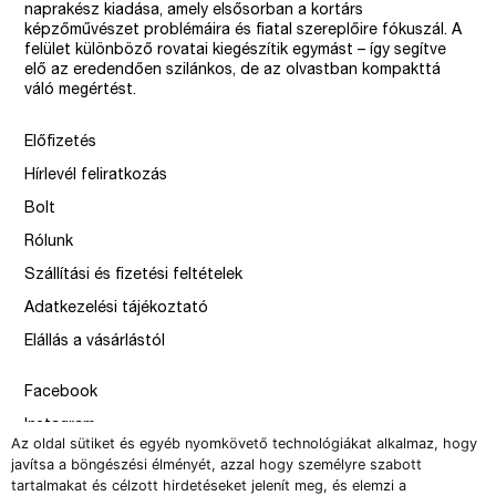
naprakész kiadása, amely elsősorban a kortárs
képzőművészet problémáira és fiatal szereplőire fókuszál. A
felület különböző rovatai kiegészítik egymást – így segítve
elő az eredendően szilánkos, de az olvastban kompakttá
váló megértést.
Előfizetés
Hírlevél feliratkozás
Bolt
Rólunk
Szállítási és fizetési feltételek
Adatkezelési tájékoztató
Elállás a vásárlástól
Facebook
Instagram
Az oldal sütiket és egyéb nyomkövető technológiákat alkalmaz, hogy
Issue
javítsa a böngészési élményét, azzal hogy személyre szabott
tartalmakat és célzott hirdetéseket jelenít meg, és elemzi a
–