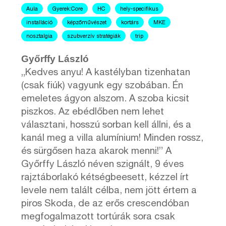
Aula
Gyerek:Core
HC
hely-specifikus
installáció
képzőművészet
kortárs
MKE
nosztalgia
szubverzív stratégiák
trip
Győrffy László
„Kedves anyu! A kastélyban tizenhatan
(csak fiúk) vagyunk egy szobában. Én
emeletes ágyon alszom. A szoba kicsit
piszkos. Az ebédlőben nem lehet
választani, hosszú sorban kell állni, és a
kanál meg a villa alumínium! Minden rossz,
és sürgősen haza akarok menni!” A
Győrffy László néven szignált, 9 éves
rajztáborlakó kétségbeesett, kézzel írt
levele nem talált célba, nem jött értem a
piros Skoda, de az erős crescendóban
megfogalmazott tortúrák sora csak