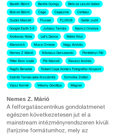
Baráth Bálint
Bartók György
Belicza László Gábor
Bolcsó Bálint
Cage
Capazine
Certeau
Dudás Marcell
Flusser
FLUXUS
Gellér Judit
Google Earth 5.0
Juhász Tamás
Kaincz Orsolya
Krokovay Nóra
Let's Dance
Mákó Rózi
Manovich
Mucsi Emese
Nagy András
Nemes Z Márió
Nikolaus Gerszewski
Pentelényi Pál
Péter Áron Izsák
Piti Marcell
Ravasz András
Regős Benedek
Robert Capa Kortárs Fotográfiai Központ
Szántó Tamás (aka Kisszántó)
Szmolka Zoltán
Vajsz Kornél
Vékony Dorottya
Wagner
Nemes Z. Márió
A felforgatáscentrikus gondolatmenet
egészen következetesen jut el a
mainstream intézményrendszeren kívüli
(fan)zine formátumhoz, mely az