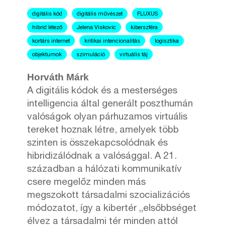
digitális kód
digitális művészet
FLUXUS
hibrid létező
Jelena Viskovic
kiberszféra
kortárs internet
kritikai intencionalitás
logisztika
objektumok
szimuláció
virtuális táj
Horváth Márk
A digitális kódok és a mesterséges
intelligencia által generált poszthumán
valóságok olyan párhuzamos virtuális
tereket hoznak létre, amelyek több
szinten is összekapcsolódnak és
hibridizálódnak a valósággal. A 21.
században a hálózati kommunikatív
csere megelőz minden más
megszokott társadalmi szocializációs
módozatot, így a kibertér „elsőbbséget
élvez a társadalmi tér minden attól