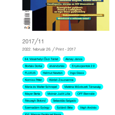
2017╱11
2022. február 26.
╱
Print - 2017
64. Vásárhelyi Őszi Tárlat
Aknay János
Borbás Dorka
elvándorlás
Enyészpontok 2.0
FLUXUS
Helmut Newton
Ingo Glass
Korniss Péter
Kóródi Zsuzsanna
Maria és Walter Schnepel
Matéria Művészeti Társaság
Mayer Berta
Molnár Judit Lilla
OFF Biennále
Részegh Botond
Sebastião Salgado
Szemadám György
Szilárdi Béla
Végh András
XVI. Magyar Festészet Napja