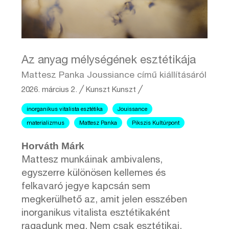
Az anyag mélységének esztétikája
Mattesz Panka Joussiance című kiállításáról
2026. március 2.
╱
Kunszt
Kunszt ╱
inorganikus vitalista esztétika
Jouissance
materializmus
Mattesz Panka
Pikszis Kultúrpont
Horváth Márk
Mattesz munkáinak ambivalens,
egyszerre különösen kellemes és
felkavaró jegye kapcsán sem
megkerülhető az, amit jelen esszében
inorganikus vitalista esztétikaként
ragadunk meg. Nem csak esztétikai,