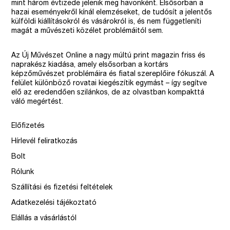
mint három évtizede jelenik meg havonként. Elsősorban a
hazai eseményekről kínál elemzéseket, de tudósít a jelentős
külföldi kiállításokról és vásárokról is, és nem függetleníti
magát a művészeti közélet problémáitól sem.
Az Új Művészet Online a nagy múltú print magazin friss és
naprakész kiadása, amely elsősorban a kortárs
képzőművészet problémáira és fiatal szereplőire fókuszál. A
felület különböző rovatai kiegészítik egymást – így segítve
elő az eredendően szilánkos, de az olvastban kompakttá
váló megértést.
Előfizetés
Hírlevél feliratkozás
Bolt
Rólunk
Szállítási és fizetési feltételek
Adatkezelési tájékoztató
Elállás a vásárlástól