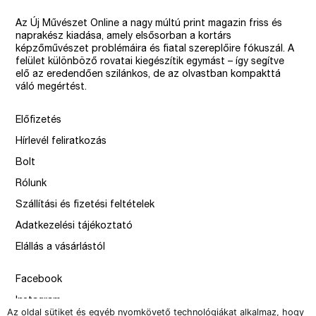
Az Új Művészet Online a nagy múltú print magazin friss és
naprakész kiadása, amely elsősorban a kortárs
képzőművészet problémáira és fiatal szereplőire fókuszál. A
felület különböző rovatai kiegészítik egymást – így segítve
elő az eredendően szilánkos, de az olvastban kompakttá
váló megértést.
Előfizetés
Hírlevél feliratkozás
Bolt
Rólunk
Szállítási és fizetési feltételek
Adatkezelési tájékoztató
Elállás a vásárlástól
Facebook
Instagram
Az oldal sütiket és egyéb nyomkövető technológiákat alkalmaz, hogy