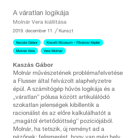
A váratlan logikája
Molnár Vera kiállítása
2019. december 11.
╱
Kunszt
Kaszás Gábor
Kiscelli Múzeum – Fővárosi Képtár
Molnár Vera
Vera Molnar
Kaszás Gábor
Molnár művészetének problémafelvetése
a Flusser által felvázolt alaphelyzetre
épül. A számítógép hűvös logikája és a
„váratlan” pólusa között artikulálódó
szokatlan jelenségek kibillentik a
racionálist és az előre kalkulálhatót a
„magától értetődöttség” pozíciójából.
Molnár, ha tetszik, új reményt ad a
nézőnek: felismerést, hogy van még hely