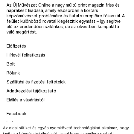
Az Új Művészet Online a nagy múltú print magazin friss és
naprakész kiadása, amely elsősorban a kortárs
képzőművészet problémáira és fiatal szereplőire fókuszál. A
felület különböző rovatai kiegészítik egymást – így segítve
elő az eredendően szilánkos, de az olvastban kompakttá
váló megértést.
Előfizetés
Hírlevél feliratkozás
Bolt
Rólunk
Szállítási és fizetési feltételek
Adatkezelési tájékoztató
Elállás a vásárlástól
Facebook
Instagram
Az oldal sütiket és egyéb nyomkövető technológiákat alkalmaz, hogy
Issue
javítsa a böngészési élményét, azzal hogy személyre szabott