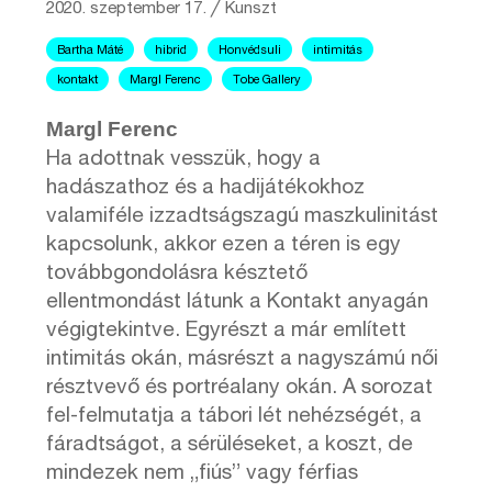
2020. szeptember 17.
╱
Kunszt
Bartha Máté
hibrid
Honvédsuli
intimitás
kontakt
Margl Ferenc
Tobe Gallery
Margl Ferenc
Ha adottnak vesszük, hogy a
hadászathoz és a hadijátékokhoz
valamiféle izzadtságszagú maszkulinitást
kapcsolunk, akkor ezen a téren is egy
továbbgondolásra késztető
ellentmondást látunk a Kontakt anyagán
végigtekintve. Egyrészt a már említett
intimitás okán, másrészt a nagyszámú női
résztvevő és portréalany okán. A sorozat
fel-felmutatja a tábori lét nehézségét, a
fáradtságot, a sérüléseket, a koszt, de
mindezek nem „fiús” vagy férfias