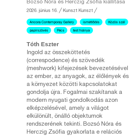
Bozsó Nóra és Herczig Zsófia kiállítása
2026. június 16.
╱
Kunszt
Kunszt ╱
Ancora Contemporay Gallery
ismétlődés
Közös szál
papírszövés
Pécs
test hiánya
Tóth Eszter
Ingold az összeköttetés
(correspodence) és szövedék
(meshwork) kifejezések bevezetésével
az ember, az anyagok, az élőlények és
a környezet közötti kapcsolatokat
gondolja újra. Fogalmai szakítanak a
modern nyugati gondolkodás azon
elképzelésével, amely a világot
elkülönült, önálló objektumok
rendszerének tekinti. Bozsó Nóra és
Herczig Zsófia gyakorlata e relációs