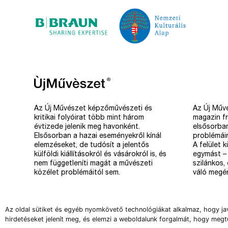
Az Új Művészet képzőművészeti és
Az Új Művé
kritikai folyóirat több mint három
magazin fr
évtizede jelenik meg havonként.
elsősorba
Elsősorban a hazai eseményekről kínál
problémáir
elemzéseket, de tudósít a jelentős
A felület 
külföldi kiállításokról és vásárokról is, és
egymást – 
nem függetleníti magát a művészeti
szilánkos,
közélet problémáitól sem.
váló megér
Az oldal sütiket és egyéb nyomkövető technológiákat alkalmaz, hogy ja
hirdetéseket jelenít meg, és elemzi a weboldalunk forgalmát, hogy megt
Copyright 2008-2026 Új Művészet