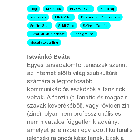
blog
DIY-zinek
ÉLŐ-HALOTT
Háttérzaj
lelkesedés
PINA ZINE
Posthuman Productions
Sniffin’ Glue
Stikli Zine
Szőnyei Tamás
Ukmukfukk Zinefeszt
underground
visual storytelling
Istvánkó Beáta
Egyes társadalomtörténészek szerint
az internet előtti világ szubkultúrái
számára a legfontosabb
kommunikációs eszközök a fanzinok
voltak. A fanzin (a fanatic és magazin
szavak keverékéből), vagy röviden zin
(zine), olyan nem professzionális és
nem hivatalos független kiadvány,
amelyet jellemzően egy adott kulturális
jelenség rajongói készítenek. Ezek a