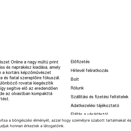
Előfizetés
szet Online a nagy múltú print
iss és naprakész kiadása, amely
Hírlevél feliratkozás
n a kortárs képzőművészet
a és fiatal szereplőire fókuszál.
Bolt
különböző rovatai kiegészítik
Rólunk
így segítve elő az eredendően
 de az olvastban kompakttá
Szállítási és fizetési feltételek
tést.
Adatkezelési tájékoztató
Elállás a vásárlástól
vítsa a böngészési élményét, azzal hogy személyre szabott tartalmakat és
udjuk honnan érkeztek a látogatóink.