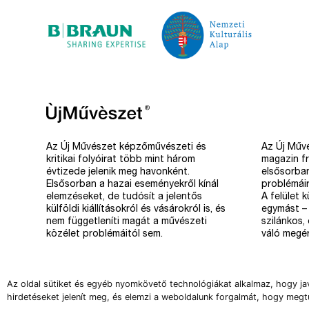
Az Új Művészet képzőművészeti és
Az Új Művé
kritikai folyóirat több mint három
magazin fr
évtizede jelenik meg havonként.
elsősorba
Elsősorban a hazai eseményekről kínál
problémáir
elemzéseket, de tudósít a jelentős
A felület 
külföldi kiállításokról és vásárokról is, és
egymást – 
nem függetleníti magát a művészeti
szilánkos,
közélet problémáitól sem.
váló megér
Az oldal sütiket és egyéb nyomkövető technológiákat alkalmaz, hogy ja
hirdetéseket jelenít meg, és elemzi a weboldalunk forgalmát, hogy megt
Copyright 2008-2026 Új Művészet