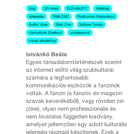
blog
DIY-zinek
ÉLŐ-HALOTT
Háttérzaj
lelkesedés
PINA ZINE
Posthuman Productions
Sniffin’ Glue
Stikli Zine
Szőnyei Tamás
Ukmukfukk Zinefeszt
underground
visual storytelling
Istvánkó Beáta
Egyes társadalomtörténészek szerint
az internet előtti világ szubkultúrái
számára a legfontosabb
kommunikációs eszközök a fanzinok
voltak. A fanzin (a fanatic és magazin
szavak keverékéből), vagy röviden zin
(zine), olyan nem professzionális és
nem hivatalos független kiadvány,
amelyet jellemzően egy adott kulturális
jelenség rajongói készítenek. Ezek a