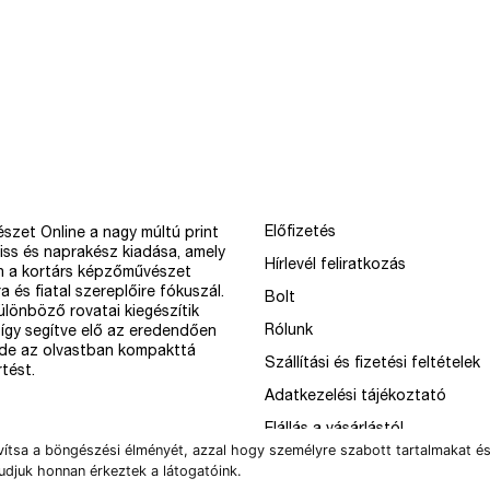
Előfizetés
szet Online a nagy múltú print
iss és naprakész kiadása, amely
Hírlevél feliratkozás
n a kortárs képzőművészet
a és fiatal szereplőire fókuszál.
Bolt
különböző rovatai kiegészítik
Rólunk
így segítve elő az eredendően
 de az olvastban kompakttá
Szállítási és fizetési feltételek
tést.
Adatkezelési tájékoztató
Elállás a vásárlástól
vítsa a böngészési élményét, azzal hogy személyre szabott tartalmakat és
udjuk honnan érkeztek a látogatóink.