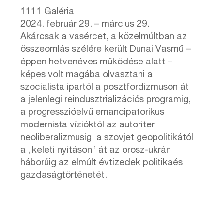
1111 Galéria
2024. február 29. – március 29.
Akárcsak a vasércet, a közelmúltban az
összeomlás szélére került Dunai Vasmű –
éppen hetvenéves működése alatt –
képes volt magába olvasztani a
szocialista ipartól a posztfordizmuson át
a jelenlegi reindusztrializációs programig,
a progresszióelvű emancipatorikus
modernista vízióktól az autoriter
neoliberalizmusig, a szovjet geopolitikától
a „keleti nyitáson” át az orosz-ukrán
háborúig az elmúlt évtizedek politikaés
gazdaságtörténetét.