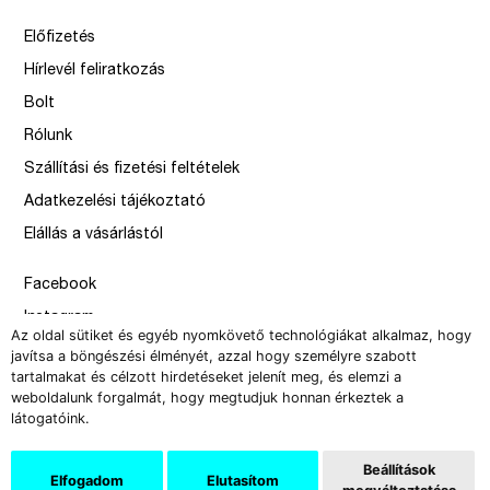
Előfizetés
Hírlevél feliratkozás
Bolt
Rólunk
Szállítási és fizetési feltételek
Adatkezelési tájékoztató
Elállás a vásárlástól
Facebook
Instagram
Az oldal sütiket és egyéb nyomkövető technológiákat alkalmaz, hogy
Issue
javítsa a böngészési élményét, azzal hogy személyre szabott
tartalmakat és célzott hirdetéseket jelenít meg, és elemzi a
–
weboldalunk forgalmát, hogy megtudjuk honnan érkeztek a
design by Solymosi Mór, Sirbik Attila
látogatóink.
webbyzolka
Beállítások
Elfogadom
Elutasítom