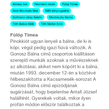
Almásy Ivor
Felsmann István
Fülöp Tímea
Gink-Miszlivetz Sára
ISBN könyv+galéria
Kortmann-Járay Katalin
Mendreczky Karina
Tóth Balázs Máté
Tóth Márton Emil
Fülöp Tímea
Pinokkiót ugyan lenyeli a bálna, de ki is
köpi, végül pedig igazi fiúvá változik. A
Gonosz Bálna című csoportos kiállításon
szereplő munkák azoknak a művészeknek
az alkotásai, akiket nem köpött ki a bálna,
miután 1993. december 12-én a köztévé
félbeszakította a Kacsamesék-sorozat A
Gonosz Bálna című epizódjának
sugárzását, hogy bejelentse Antall József
halálhírét. Gyerekek voltak, mikor ilyen
profán módon először találkoztak a