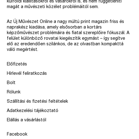
külföldi kiállításokról és vásárokról is, és nem függetleníti
magát a művészeti közélet problémáitól sem.
Az Új Művészet Online a nagy múltú print magazin friss és
naprakész kiadása, amely elsősorban a kortárs
képzőművészet problémáira és fiatal szereplőire fókuszál. A
felület különböző rovatai kiegészítik egymást – így segítve
elő az eredendően szilánkos, de az olvastban kompakttá
váló megértést.
Előfizetés
Hírlevél feliratkozás
Bolt
Rólunk
Szállítási és fizetési feltételek
Adatkezelési tájékoztató
Elállás a vásárlástól
Facebook