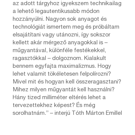
az adott tárgyhoz igyekszem technikailag
a lehető legautentikusabb módon
hozzányúlni. Nagyon sok anyagot és
technológiát ismertem meg és próbáltam
elsajátítani vagy utánozni, így sokszor
kellett akár mérgező anyagokkal is –
műgyantával, különféle festékekkel,
ragasztókkal – dolgoznom. Kialakult
bennem egyfajta maximalizmus. Hogy
lehet valamit tökéletesen felpolírozni?
Mivel mit és hogyan kell összeragasztani?
Mihez milyen műgyantát kell használni?
Hány tized milliméter eltérés lehet a
tervezettekhez képest? És még
sorolhatnám.” – interjú Tóth Márton Emillel