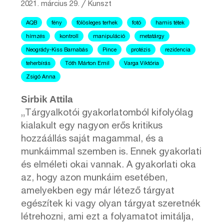
2021. március 29.
╱
Kunszt
AQB
fény
fölösleges terhek
fotó
hamis tétek
hímzés
kontroll
manipuláció
metatárgy
Neogrády-Kiss Barnabás
Pince
protézis
rezidencia
teherbírás
Tóth Márton Emil
Varga Viktória
Zsigó Anna
Sirbik Attila
„Tárgyalkotói gyakorlatomból kifolyólag
kialakult egy nagyon erős kritikus
hozzáállás saját magammal, és a
munkáimmal szemben is. Ennek gyakorlati
és elméleti okai vannak. A gyakorlati oka
az, hogy azon munkáim esetében,
amelyekben egy már létező tárgyat
egészítek ki vagy olyan tárgyat szeretnék
létrehozni, ami ezt a folyamatot imitálja,