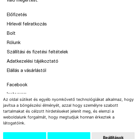
váló megértést.
Előfizetés
Hírlevél feliratkozás
Bolt
Rólunk
Szállítási és fizetési feltételek
Adatkezelési tájékoztató
Elállás a vásárlástól
Facebook
Instagram
Az oldal sütiket és egyéb nyomkövető technológiákat alkalmaz, hogy
Issue
javítsa a böngészési élményét, azzal hogy személyre szabott
tartalmakat és célzott hirdetéseket jelenít meg, és elemzi a
–
weboldalunk forgalmát, hogy megtudjuk honnan érkeztek a
design by Solymosi Mór, Sirbik Attila
látogatóink.
webbyzolka
Beállítások