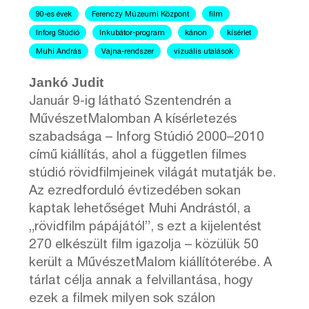
90-es évek
Ferenczy Múzeumi Központ
film
Inforg Stúdió
Inkubátor-program
kánon
kísérlet
Muhi András
Vajna-rendszer
vizuális utalások
Jankó Judit
Január 9-ig látható Szentendrén a
MűvészetMalomban A kísérletezés
szabadsága – Inforg Stúdió 2000–2010
című kiállítás, ahol a független filmes
stúdió rövidfilmjeinek világát mutatják be.
Az ezredforduló évtizedében sokan
kaptak lehetőséget Muhi Andrástól, a
„rövidfilm pápájától”, s ezt a kijelentést
270 elkészült film igazolja – közülük 50
került a MűvészetMalom kiállítóterébe. A
tárlat célja annak a felvillantása, hogy
ezek a filmek milyen sok szálon