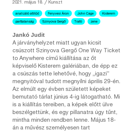
2021. május 18.
╱
Kunszt
analizáló attitűd
Fenyvesi Áron
John Cage
Kisterem
parttalanság
Szinyova Gergő
Trafó
zene
Jankó Judit
A járványhelyzet miatt ugyan kicsit
csúszott Szinyova Gergő One Way Ticket
to Anywhere című kiállítása az őt
képviselő Kisterem galériában, de épp ez
a csúszás tette lehetővé, hogy „igazi”
megnyitóval tudott megnyílni április 29-én.
Az elmúlt egy évben született képeket
bemutató tárlat június 4-ig látogatható. Mi
is a kiállítás tereiben, a képek előtt ülve
beszélgettünk, és egy pillanatra úgy tűnt,
mintha minden rendben lenne. Május 18-
án a művész személyesen tart