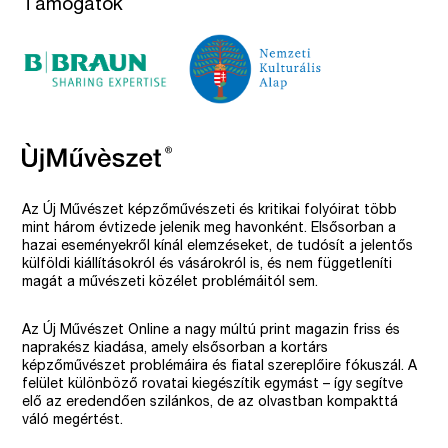
Támogatók
Az Új Művészet képzőművészeti és kritikai folyóirat több
mint három évtizede jelenik meg havonként. Elsősorban a
hazai eseményekről kínál elemzéseket, de tudósít a jelentős
külföldi kiállításokról és vásárokról is, és nem függetleníti
magát a művészeti közélet problémáitól sem.
Az Új Művészet Online a nagy múltú print magazin friss és
naprakész kiadása, amely elsősorban a kortárs
képzőművészet problémáira és fiatal szereplőire fókuszál. A
felület különböző rovatai kiegészítik egymást – így segítve
elő az eredendően szilánkos, de az olvastban kompakttá
váló megértést.