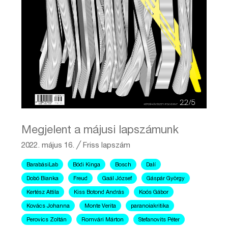
Megjelent a májusi lapszámunk
2022. május 16.
╱
Friss lapszám
BarabásiLab
Bódi Kinga
Bosch
Dalí
Dobó Bianka
Freud
Gaál József
Gáspár György
Kertész Attila
Kiss Botond András
Koós Gábor
Kovács Johanna
Monte Verita
paranoiakritika
Perovics Zoltán
Romvári Márton
Stefanovits Péter