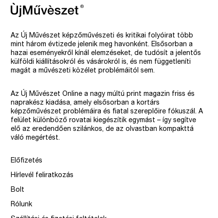
Az Új Művészet képzőművészeti és kritikai folyóirat több
mint három évtizede jelenik meg havonként. Elsősorban a
hazai eseményekről kínál elemzéseket, de tudósít a jelentős
külföldi kiállításokról és vásárokról is, és nem függetleníti
magát a művészeti közélet problémáitól sem.
Az Új Művészet Online a nagy múltú print magazin friss és
naprakész kiadása, amely elsősorban a kortárs
képzőművészet problémáira és fiatal szereplőire fókuszál. A
felület különböző rovatai kiegészítik egymást – így segítve
elő az eredendően szilánkos, de az olvastban kompakttá
váló megértést.
Előfizetés
Hírlevél feliratkozás
Bolt
Rólunk