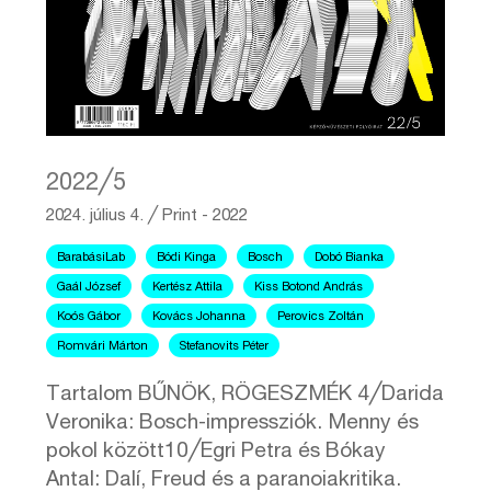
2022╱5
2024. július 4.
╱
Print - 2022
BarabásiLab
Bódi Kinga
Bosch
Dobó Bianka
Gaál József
Kertész Attila
Kiss Botond András
Koós Gábor
Kovács Johanna
Perovics Zoltán
Romvári Márton
Stefanovits Péter
Tartalom BŰNÖK, RÖGESZMÉK 4╱Darida
Veronika: Bosch-impressziók. Menny és
pokol között10╱Egri Petra és Bókay
Antal: Dalí, Freud és a paranoiakritika.