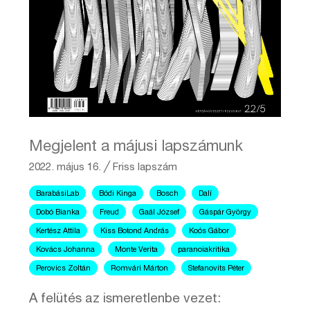
Megjelent a májusi lapszámunk
2022. május 16.
╱
Friss lapszám
BarabásiLab
Bódi Kinga
Bosch
Dalí
Dobó Bianka
Freud
Gaál József
Gáspár György
Kertész Attila
Kiss Botond András
Koós Gábor
Kovács Johanna
Monte Verita
paranoiakritika
Perovics Zoltán
Romvári Márton
Stefanovits Péter
A felütés az ismeretlenbe vezet: