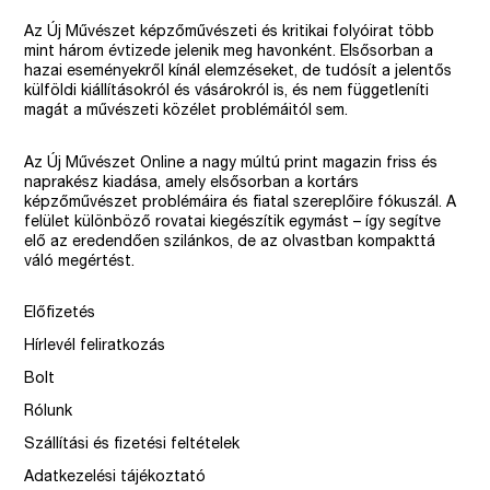
Az Új Művészet képzőművészeti és kritikai folyóirat több
mint három évtizede jelenik meg havonként. Elsősorban a
hazai eseményekről kínál elemzéseket, de tudósít a jelentős
külföldi kiállításokról és vásárokról is, és nem függetleníti
magát a művészeti közélet problémáitól sem.
Az Új Művészet Online a nagy múltú print magazin friss és
naprakész kiadása, amely elsősorban a kortárs
képzőművészet problémáira és fiatal szereplőire fókuszál. A
felület különböző rovatai kiegészítik egymást – így segítve
elő az eredendően szilánkos, de az olvastban kompakttá
váló megértést.
Előfizetés
Hírlevél feliratkozás
Bolt
Rólunk
Szállítási és fizetési feltételek
Adatkezelési tájékoztató