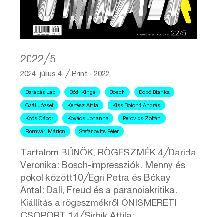
2022╱5
2024. július 4.
╱
Print - 2022
BarabásiLab
Bódi Kinga
Bosch
Dobó Bianka
Gaál József
Kertész Attila
Kiss Botond András
Koós Gábor
Kovács Johanna
Perovics Zoltán
Romvári Márton
Stefanovits Péter
Tartalom BŰNÖK, RÖGESZMÉK 4╱Darida
Veronika: Bosch-impressziók. Menny és
pokol között10╱Egri Petra és Bókay
Antal: Dalí, Freud és a paranoiakritika.
Kiállítás a rögeszmékről ÖNISMERETI
CSOPORT 14╱Sirbik Attila: