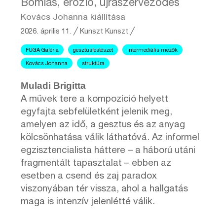
Bomlás, erózió, újraszerveződés
Kovács Johanna kiállítása
2026. április 11.
╱
Kunszt
Kunszt ╱
FUGA Galéria
gesztusfestészet
intermediális mezők
Kovács Johanna
struktúra
Muladi Brigitta
A művek tere a kompozíció helyett
egyfajta sebfelületként jelenik meg,
amelyen az idő, a gesztus és az anyag
kölcsönhatása válik láthatóvá. Az informel
egzisztencialista háttere – a háború utáni
fragmentált tapasztalat – ebben az
esetben a csend és zaj paradox
viszonyában tér vissza, ahol a hallgatás
maga is intenzív jelenlétté válik.