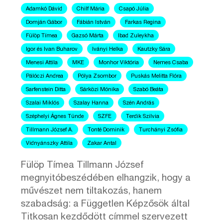
Adamkó Dávid
Chilf Mária
Csapó Júlia
Domján Gábor
Fábián István
Farkas Regina
Fülöp Tímea
Gazsó Márta
Ibad Zuleykha
Igor és Ivan Buharov
Iványi Helka
Kautzky Sára
Menesi Attila
MKE
Monhor Viktória
Nemes Csaba
Pálóczi Andrea
Pólya Zsombor
Puskás Melitta Flóra
Sarfenstein Ditta
Sárközi Mónika
Szabó Beáta
Szalai Miklós
Szalay Hanna
Szén András
Széphelyi Ágnes Tünde
SZFE
Terdik Szilvia
Tillmann József A.
Tonté Dominik
Turchányi Zsófia
Vidnyánszky Attila
Zakar Antal
Fülöp Tímea Tillmann József
megnyitóbeszédében elhangzik, hogy a
művészet nem tiltakozás, hanem
szabadság: a Független Képzősök által
Titkosan kezdődött címmel szervezett