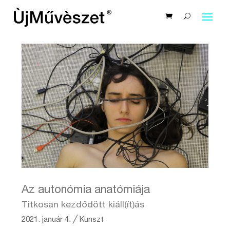
Az autonómia anatómiája
Titkosan kezdődött kiáll(ít)ás
2021. január 4.
╱
Kunszt