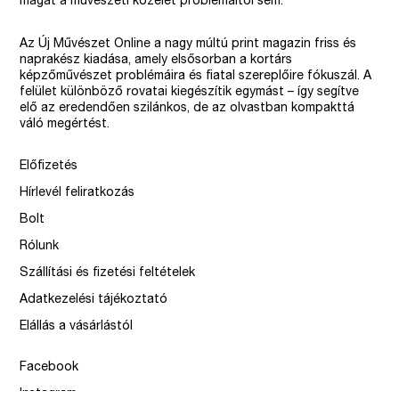
magát a művészeti közélet problémáitól sem.
Az Új Művészet Online a nagy múltú print magazin friss és
naprakész kiadása, amely elsősorban a kortárs
képzőművészet problémáira és fiatal szereplőire fókuszál. A
felület különböző rovatai kiegészítik egymást – így segítve
elő az eredendően szilánkos, de az olvastban kompakttá
váló megértést.
Előfizetés
Hírlevél feliratkozás
Bolt
Rólunk
Szállítási és fizetési feltételek
Adatkezelési tájékoztató
Elállás a vásárlástól
Facebook
Instagram