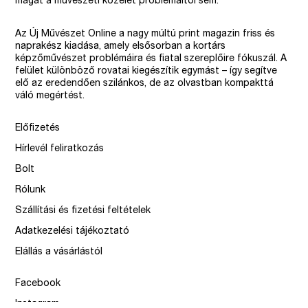
magát a művészeti közélet problémáitól sem.
Az Új Művészet Online a nagy múltú print magazin friss és
naprakész kiadása, amely elsősorban a kortárs
képzőművészet problémáira és fiatal szereplőire fókuszál. A
felület különböző rovatai kiegészítik egymást – így segítve
elő az eredendően szilánkos, de az olvastban kompakttá
váló megértést.
Előfizetés
Hírlevél feliratkozás
Bolt
Rólunk
Szállítási és fizetési feltételek
Adatkezelési tájékoztató
Elállás a vásárlástól
Facebook
Instagram