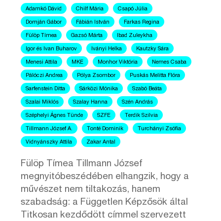
Adamkó Dávid
Chilf Mária
Csapó Júlia
Domján Gábor
Fábián István
Farkas Regina
Fülöp Tímea
Gazsó Márta
Ibad Zuleykha
Igor és Ivan Buharov
Iványi Helka
Kautzky Sára
Menesi Attila
MKE
Monhor Viktória
Nemes Csaba
Pálóczi Andrea
Pólya Zsombor
Puskás Melitta Flóra
Sarfenstein Ditta
Sárközi Mónika
Szabó Beáta
Szalai Miklós
Szalay Hanna
Szén András
Széphelyi Ágnes Tünde
SZFE
Terdik Szilvia
Tillmann József A.
Tonté Dominik
Turchányi Zsófia
Vidnyánszky Attila
Zakar Antal
Fülöp Tímea Tillmann József
megnyitóbeszédében elhangzik, hogy a
művészet nem tiltakozás, hanem
szabadság: a Független Képzősök által
Titkosan kezdődött címmel szervezett