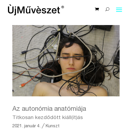
Az autonómia anatómiája
Titkosan kezdődött kiáll(ít)ás
2021. január 4.
╱
Kunszt